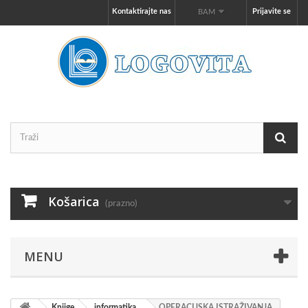
Kontaktirajte nas
Prijavite se
BAM
Košarica
(prazno)
MENU
Knjige
informatika
OPERACIJSKA ISTRAŽIVANJA