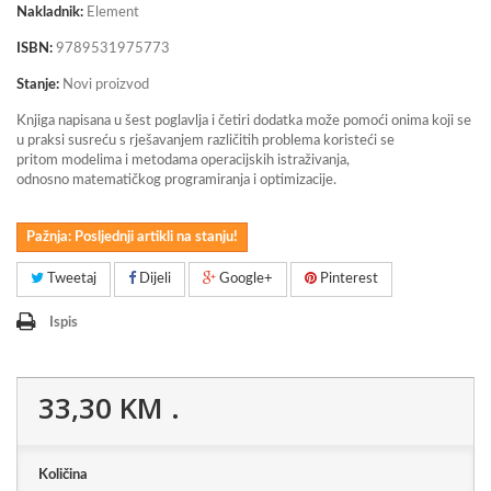
Nakladnik:
Element
ISBN:
9789531975773
Stanje:
Novi proizvod
Knjiga napisana u šest poglavlja i četiri dodatka može pomoći onima koji se
u praksi susreću s rješavanjem različitih problema koristeći se
pritom modelima i metodama operacijskih istraživanja,
odnosno matematičkog programiranja i optimizacije.
Pažnja: Posljednji artikli na stanju!
Tweetaj
Dijeli
Google+
Pinterest
Ispis
33,30 KM
.
Količina