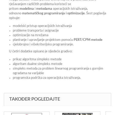
rješavanjem različitih problema koristeći se
pritom
modelima
i
metodama
operacijskih istraživanja,
odnosno
matematičkog programiranja i optimizacije
. Šest poglavlja
opisuje:
modelski pristup operacijskih istraživanja
probleme transporta i asignacije
optimizacije na mrežama
planiranje i upravljanje projektom pomoću
PERT/CPM metode
cjelobrojno i višekriterijsko programiranje.
U četiri dodatke opisano je sljedeće gradivo:
prikaz algoritma simpleks metode
algoritam dualne simpleks metode
simpleks metoda za problem linearnog programiranja s gornjim
ogradama na varijable
programska podrška za operacijska istraživanja.
TAKOĐER POGLEDAJTE