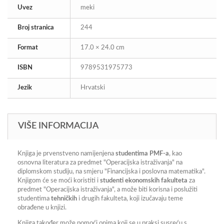
Uvez
meki
Broj stranica
244
Format
17.0 × 24.0 cm
ISBN
9789531975773
Jezik
Hrvatski
VIŠE INFORMACIJA
Knjiga je prvenstveno namijenjena
studentima PMF-a
, kao
osnovna literatura za predmet "Operacijska istraživanja" na
diplomskom studiju, na smjeru "Financijska i poslovna matematika".
Knjigom će se moći koristiti i
studenti ekonomskih fakulteta
za
predmet "Operacijska istraživanja", a može biti korisna i poslužiti
studentima
tehničkih
i drugih fakulteta, koji izučavaju teme
obrađene u knjizi.
Knjiga također može pomoći onima koji se u praksi susreću s