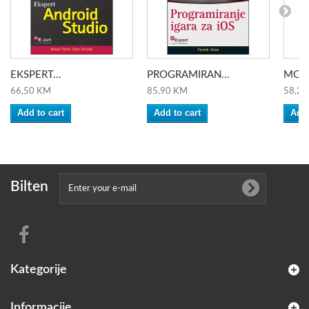
EKSPERT...
PROGRAMIRAN...
MODE
66,50 KM
85,90 KM
58,20
Add to cart
Add to cart
Add 
Bilten
Kategorije
Informacije