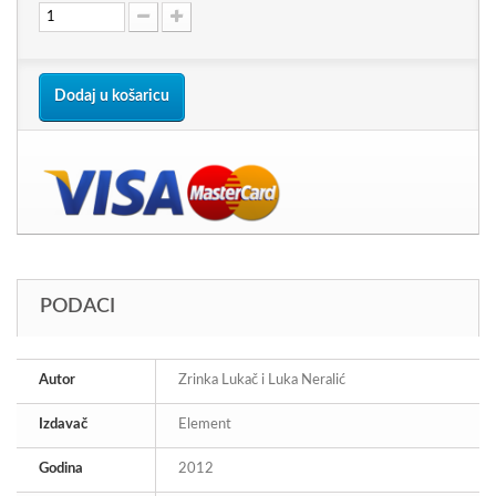
Dodaj u košaricu
PODACI
Autor
Zrinka Lukač i Luka Neralić
Izdavač
Element
Godina
2012