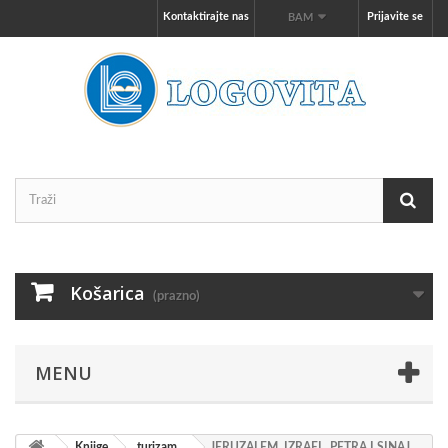
Kontaktirajte nas
Prijavite se
BAM
Košarica
(prazno)
MENU
Knjige
turizam
JERUZALEM, IZRAEL, PETRA I SINAJ