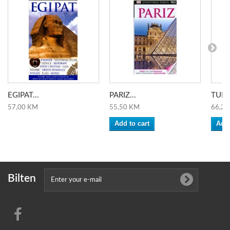
EGIPAT...
PARIZ...
TUNIS
57,00 KM
55,50 KM
66,20
Add to cart
Add 
Bilten