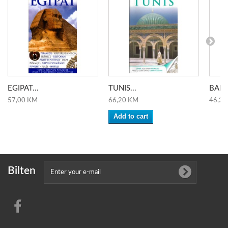
EGIPAT...
TUNIS...
BARC
57,00 KM
66,20 KM
46,20
Add to cart
Bilten