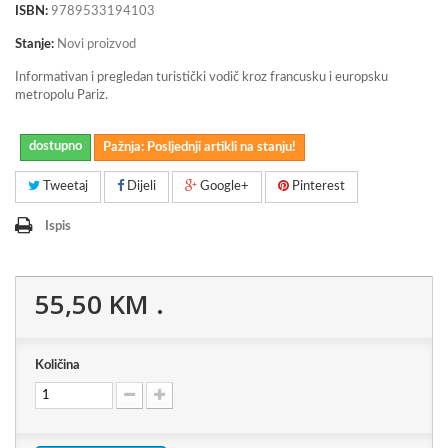
ISBN:
9789533194103
Stanje:
Novi proizvod
Informativan i pregledan turistički vodič kroz francusku i europsku
metropolu Pariz.
dostupno
Pažnja: Posljednji artikli na stanju!
Tweetaj
Dijeli
Google+
Pinterest
Ispis
55,50 KM
.
Količina