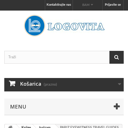
Kontaktirajte nas
Prijavite se
BAM
Košarica
(prazno)
MENU
Knjige
turizam
PARIZ EYEWITNESS TRAVEL GUIDES