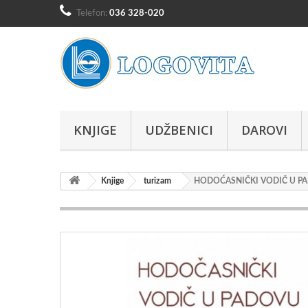
Telefon:
036 328-020
KNJIGE
UDŽBENICI
DAROVI
Knjige
turizam
HODOĆASNIČKI VODIČ U P