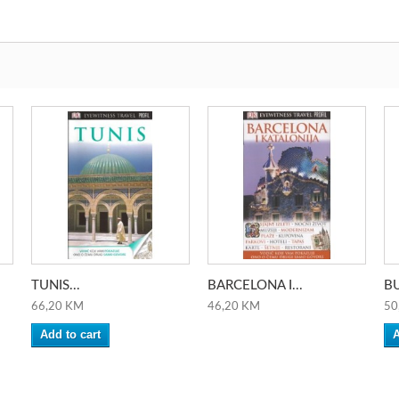
TUNIS...
BARCELONA I...
BU
66,20 KM
46,20 KM
50
Add to cart
A