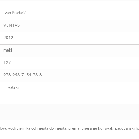
Ivan Bradarić
VERITAS
2012
meki
127
978-953-7154-73-8
Hrvatski
u vodi vjernika od mjesta do mjesta, prema itinerariju koji svaki padovanski hodoč