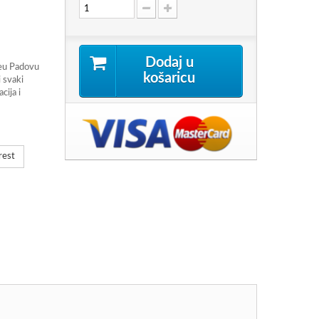
Dodaj u
keu Padovu
košaricu
i svaki
cija i
rest