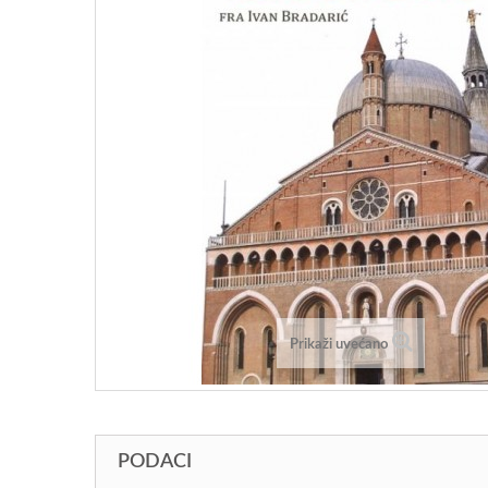
Prikaži uvećano
PODACI