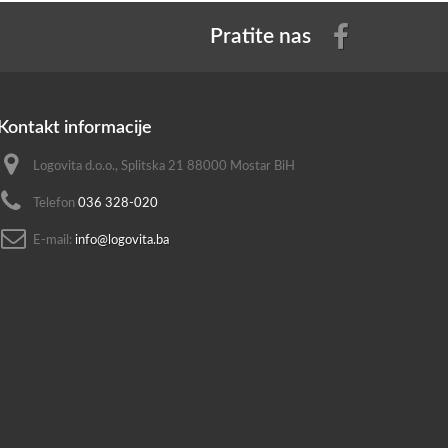
Pratite nas
Kontakt informacije
Logovita d.o.o., Splitska 21 88000 Mostar BiH
Telefon
036 328-020
E-mail:
info@logovita.ba