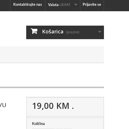
Kontaktirajte nas
Prijavite se
Valuta :
BAM
Košarica
(prazno)
19,00 KM
.
VU
Količina