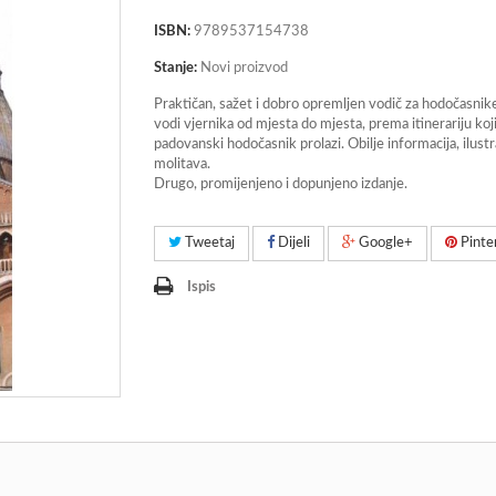
ISBN:
9789537154738
Stanje:
Novi proizvod
Praktičan, sažet i dobro opremljen vodič za hodočasni
vodi vjernika od mjesta do mjesta, prema itinerariju koj
padovanski hodočasnik prolazi. Obilje informacija, ilustra
molitava.
Drugo, promijenjeno i dopunjeno izdanje.
Tweetaj
Dijeli
Google+
Pinte
Ispis