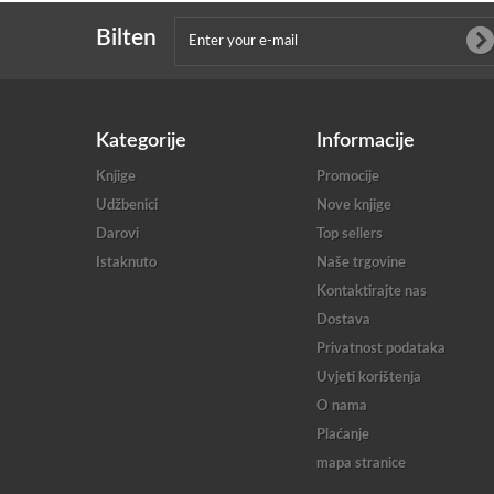
Bilten
Kategorije
Informacije
Knjige
Promocije
Udžbenici
Nove knjige
Darovi
Top sellers
Istaknuto
Naše trgovine
Kontaktirajte nas
Dostava
Privatnost podataka
Uvjeti korištenja
O nama
Plaćanje
mapa stranice