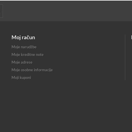
Moj račun
Moje narudžbe
Moje kreditne note
Moje adrese
Moje osobne informacije
Moji kuponi