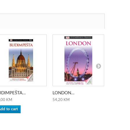
DIMPEŠTA...
LONDON...
JERUZALE
,00 KM
54,20 KM
56,00 KM
dd to cart