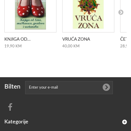
KNJIGA OD...
VRUĆA ZONA
ČETIR
19,90 KM
40,00 KM
28,90
Bilten
Kategorije