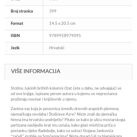
Broj stranica
399
Format
14.5 x 20.5 cm
ISBN
9789958979095
Jezik
Hrvatski
VIŠE INFORMACIJA
Stotinu Jukinih britkih kolumni čitat ćete u dahu, ne odvajajući se
od ove knjige, ispisane perom autora u kojemu se neprestance
prožimaju novinar i književnik u njemu.
Zanima vas koja je poveznica između drevnih arapskih plemena,
njemačkoga sevdaha i Štulićeve Azre? Niste znali da njemačka
himna ima hrvatsko podrijetlo? Pitate se kako je ulicu mostarskoga
partizana naslijedio brat mu ustaša, kako glasi mistična priča o
postanku rijeke Radobol
je, kako su uskoci Stojana Jankovića
''začeli'' groblje na Srmčenjacima? Niste dosad čuli za blagajskoga