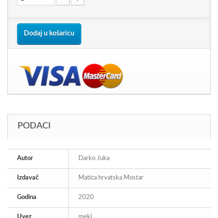
Dodaj u košaricu
PODACI
Autor
Darko Juka
Izdavač
Matica hrvatska Mostar
Godina
2020
Uvez
meki