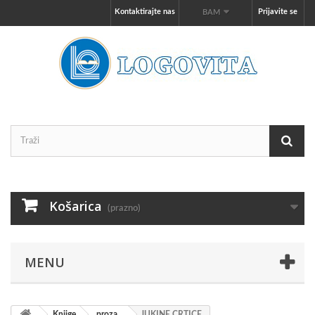
Kontaktirajte nas
Prijavite se
BAM
Košarica
(prazno)
MENU
Knjige
proza
JUKINE CRTICE