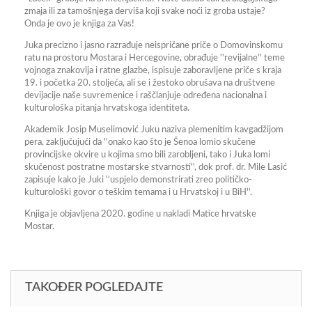
zmaja ili za tamošnjega derviša koji svake noći iz groba ustaje?
Onda je ovo je knjiga za Vas!
Juka precizno i jasno razrađuje neispričane priče o Domovinskomu
ratu na prostoru Mostara i Hercegovine, obrađuje ''revijalne'' teme
vojnoga znakovlja i ratne glazbe, ispisuje zaboravljene priče s kraja
19. i početka 20. stoljeća, ali se i žestoko obrušava na društvene
devijacije naše suvremenice i raščlanjuje određena nacionalna i
kulturološka pitanja hrvatskoga identiteta.
Akademik Josip Muselimović Juku naziva plemenitim kavgadžijom
pera, zaključujući da ''onako kao što je Šenoa lomio skučene
provincijske okvire u kojima smo bili zarobljeni, tako i Juka lomi
skučenost postratne mostarske stvarnosti'', dok prof. dr. Mile Lasić
zapisuje kako je Juki ''uspjelo demonstrirati zreo političko-
kulturološki govor o teškim temama i u Hrvatskoj i u BiH''.
Knjiga je objavljena 2020. godine u nakladi Matice hrvatske
Mostar.
TAKOĐER POGLEDAJTE