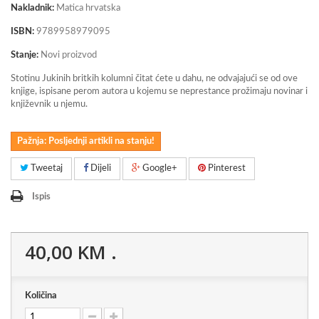
Nakladnik:
Matica hrvatska
ISBN:
9789958979095
Stanje:
Novi proizvod
Stotinu Jukinih britkih kolumni čitat ćete u dahu, ne odvajajući se od ove
knjige, ispisane perom autora u kojemu se neprestance prožimaju novinar i
književnik u njemu.
Pažnja: Posljednji artikli na stanju!
Tweetaj
Dijeli
Google+
Pinterest
Ispis
40,00 KM
.
Količina