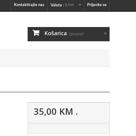
Kontaktirajte nas
Prijavite se
Valuta :
BAM
Košarica
(prazno)
35,00 KM
.