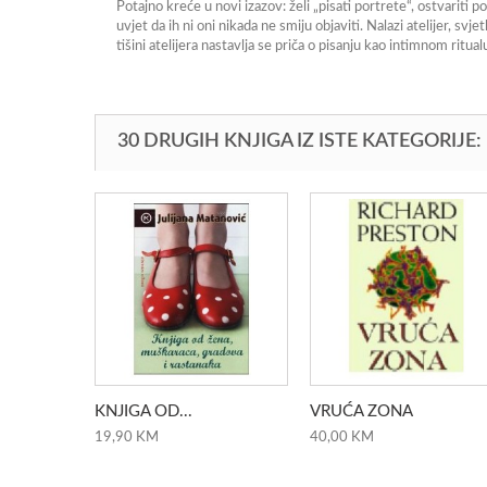
Potajno kreće u novi izazov: želi „pisati portrete“, ostvariti 
uvjet da ih ni oni nikada ne smiju objaviti. Nalazi atelijer, s
tišini atelijera nastavlja se priča o pisanju kao intimnom rit
30 DRUGIH KNJIGA IZ ISTE KATEGORIJE:
KNJIGA OD...
VRUĆA ZONA
19,90 KM
40,00 KM