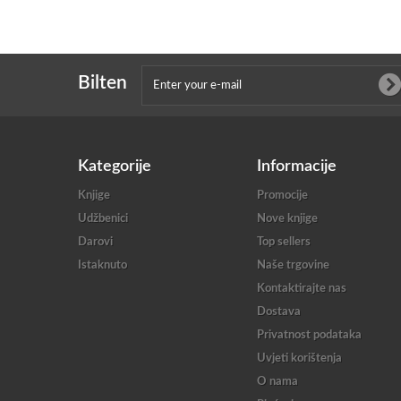
Bilten
Kategorije
Informacije
Knjige
Promocije
Udžbenici
Nove knjige
Darovi
Top sellers
Istaknuto
Naše trgovine
Kontaktirajte nas
Dostava
Privatnost podataka
Uvjeti korištenja
O nama