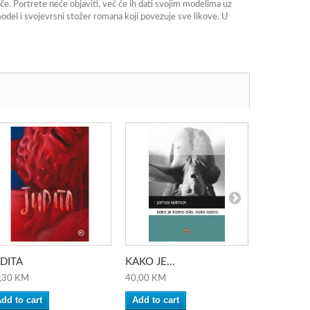
iče. Portrete neće objaviti, već će ih dati svojim modelima uz
i model i svojevrsni stožer romana koji povezuje sve likove. U
DITA
KAKO JE...
UKRADEN
,30 KM
40,00 KM
49,30 KM
dd to cart
Add to cart
Add to ca