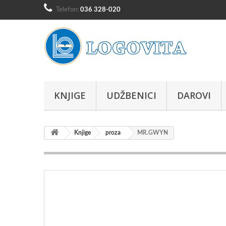
Telefon:
036 328-020
KNJIGE
UDŽBENICI
DAROVI
Knjige
proza
MR.GWYN