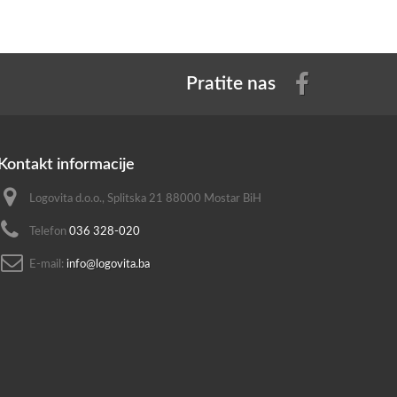
Pratite nas
Kontakt informacije
Logovita d.o.o., Splitska 21 88000 Mostar BiH
Telefon
036 328-020
E-mail:
info@logovita.ba