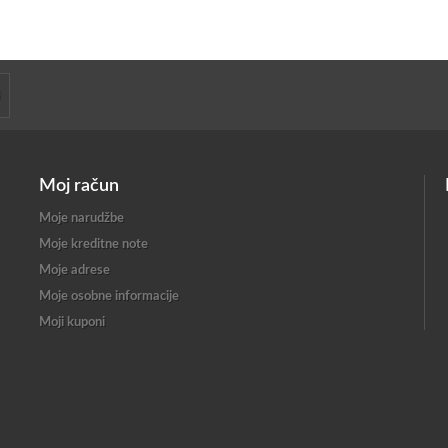
Moj račun
Moje narudžbe
Moje kreditne note
Moje adrese
Moje osobne informacije
Moji kuponi