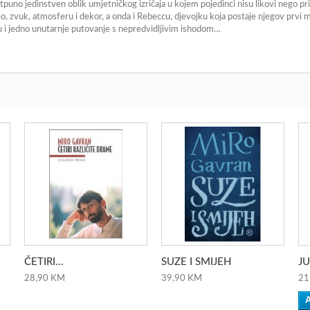
potpuno jedinstven oblik umjetničkog izričaja u kojem pojedinci nisu likovi nego pr
vjetlo, zvuk, atmosferu i dekor, a onda i Rebeccu, djevojku koja postaje njegov prv
ualu i jedno unutarnje putovanje s nepredvidljivim ishodom…
ČETIRI...
SUZE I SMIJEH
JU
28,90 KM
39,90 KM
21
A