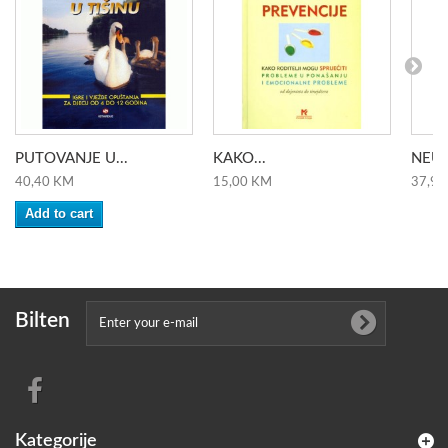
PUTOVANJE U...
KAKO...
NEUM
40,40 KM
15,00 KM
37,90
Add to cart
Bilten
Kategorije