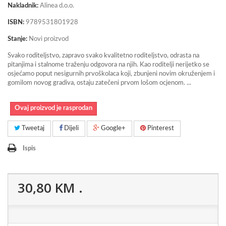
Nakladnik:
Alinea d.o.o.
ISBN:
9789531801928
Stanje:
Novi proizvod
Svako roditeljstvo, zapravo svako kvalitetno roditeljstvo, odrasta na
pitanjima i stalnome traženju odgovora na njih. Kao roditelji nerijetko se
osjećamo poput nesigurnih prvoškolaca koji, zbunjeni novim okruženjem i
gomilom novog gradiva, ostaju zatečeni prvom lošom ocjenom. ...
Ovaj proizvod je rasprodan
Tweetaj
Dijeli
Google+
Pinterest
Ispis
30,80 KM
.