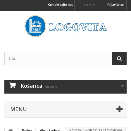
Kontaktirajte nas
Prijavite se
BAM
Košarica
(prazno)
MENU
Knjige
djeca i odgoj
RODTELJ - GRADITELJ ODNOSA