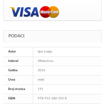
PODACI
Autor
Igor Longo
Izdavač
Alinea d.o.o.
Godina
2016
Uvez
meki
Broj stranica
191
ISBN
978-953-180-192-8