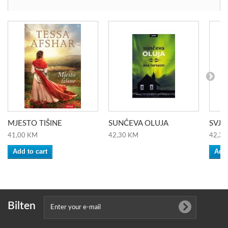
MJESTO TIŠINE
SUNČEVA OLUJA
SVJET
41,00 KM
42,30 KM
42,30
Add to cart
Add 
Bilten