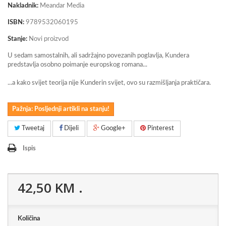
Nakladnik:
Meandar Media
ISBN:
9789532060195
Stanje:
Novi proizvod
U sedam samostalnih, ali sadržajno povezanih poglavlja, Kundera
predstavlja osobno poimanje europskog romana...
...a kako svijet teorija nije Kunderin svijet, ovo su razmišljanja praktičara.
Pažnja: Posljednji artikli na stanju!
Tweetaj
Dijeli
Google+
Pinterest
Ispis
42,50 KM
.
Količina