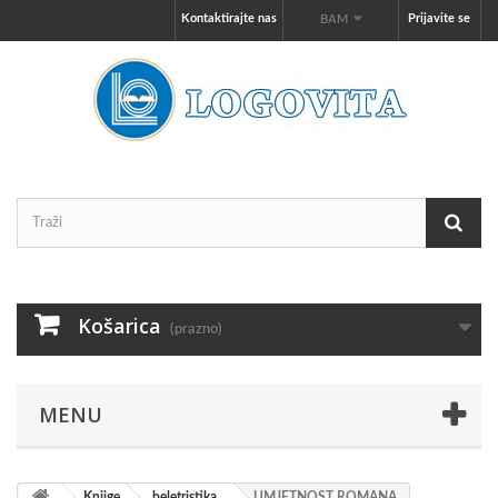
Kontaktirajte nas
Prijavite se
BAM
Košarica
(prazno)
MENU
Knjige
beletristika
UMJETNOST ROMANA