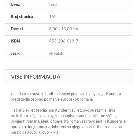
Uvez
tvrdi
Broj stranica
152
Format
8,00 x 13,00 cm
ISBN
953-206-019-7
Jezik
Hrvatski
VIŠE INFORMACIJA
U sedam samostalnih, ali sadržajno povezanih poglavlja, Kundera
predstavlja osobno poimanje europskog romana...
...a kako svijet teorija nije Kunderin svijet, ovo su razmišljanja
praktičara. «Djelo svakog romanopisca sadrži implicitno viđenje
povijesti romana, ideju o tome što roman zapravo jest» i Kundera je
upravo tu ideju romana, inherentnu njegovim vlastitim romanima,
pustio da govori u ovoj knjizi.