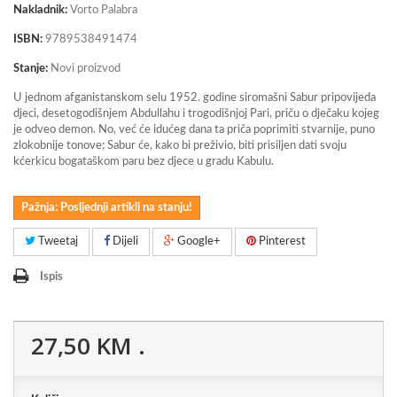
Nakladnik:
Vorto Palabra
ISBN:
9789538491474
Stanje:
Novi proizvod
U jednom afganistanskom selu 1952. godine siromašni Sabur pripovijeda
djeci, desetogodišnjem Abdullahu i trogodišnjoj Pari, priču o dječaku kojeg
je odveo demon. No, već će idućeg dana ta priča poprimiti stvarnije, puno
zlokobnije tonove; Sabur će, kako bi preživio, biti prisiljen dati svoju
kćerkicu bogataškom paru bez djece u gradu Kabulu.
Pažnja: Posljednji artikli na stanju!
Tweetaj
Dijeli
Google+
Pinterest
Ispis
27,50 KM
.