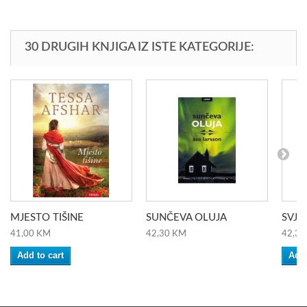
30 DRUGIH KNJIGA IZ ISTE KATEGORIJE:
MJESTO TIŠINE
SUNČEVA OLUJA
SVJET
41,00 KM
42,30 KM
42,30
Add to cart
Add 