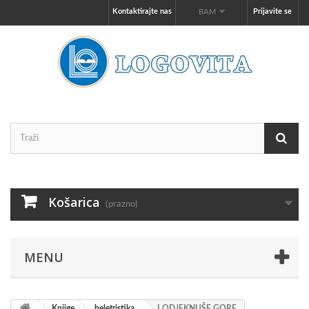
Kontaktirajte nas
Prijavite se
BAM
Košarica
(prazno)
MENU
Knjige
beletristika
I ODJEKNUŠE GORE