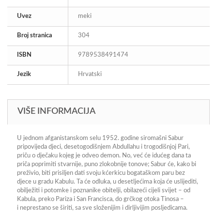
Uvez
meki
Broj stranica
304
ISBN
9789538491474
Jezik
Hrvatski
VIŠE INFORMACIJA
U jednom afganistanskom selu 1952. godine siromašni Sabur
pripovijeda djeci, desetogodišnjem Abdullahu i trogodišnjoj Pari,
priču o dječaku kojeg je odveo demon. No, već će idućeg dana ta
priča poprimiti stvarnije, puno zlokobnije tonove; Sabur će, kako bi
preživio, biti prisiljen dati svoju kćerkicu bogataškom paru bez
djece u gradu Kabulu. Ta će odluka, u desetljećima koja će uslijediti,
obilježiti i potomke i poznanike obitelji, obilazeći cijeli svijet – od
Kabula, preko Pariza i San Francisca, do grčkog otoka Tinosa –
i neprestano se širiti, sa sve složenijim i dirljivijim posljedicama.