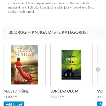
i otkriva nam kako su isprepleteni križarski i sultanski pohodi,
mafijaški i ulični obračuni, povijest i sadašnjost – i sve drugo što u
sebi skriva Istanbul.
30 DRUGIH KNJIGA IZ ISTE KATEGORIJE:
MJESTO TIŠINE
SUNČEVA OLUJA
SVJET
41,00 KM
42,30 KM
42,30
Add to cart
Add 