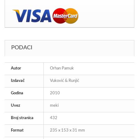
PODACI
Autor
Orhan Pamuk
Izdavač
Vuković & Runjić
Godina
2010
Uvez
meki
Broj stranica
432
Format
235 x 153 x 31 mm