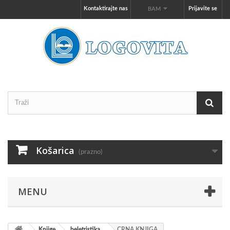
Kontaktirajte nas
Prijavite se
BAM
Košarica
(prazno)
MENU
Knjige
beletristika
CRNA KNJIGA