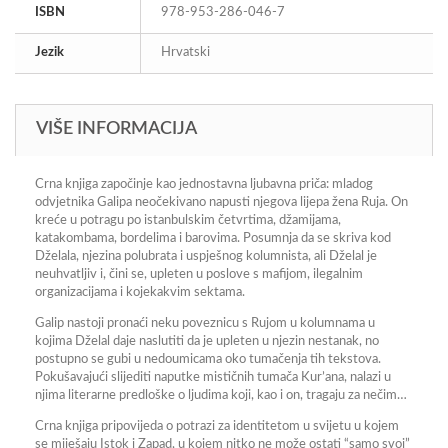
ISBN
978-953-286-046-7
Jezik
Hrvatski
VIŠE INFORMACIJA
Crna knjiga započinje kao jednostavna ljubavna priča: mladog
odvjetnika Galipa neočekivano napusti njegova lijepa žena Ruja. On
kreće u potragu po istanbulskim četvrtima, džamijama,
katakombama, bordelima i barovima. Posumnja da se skriva kod
Dželala, njezina polubrata i uspješnog kolumnista, ali Dželal je
neuhvatljiv i, čini se, upleten u poslove s mafijom, ilegalnim
organizacijama i kojekakvim sektama.
Galip nastoji pronaći neku poveznicu s Rujom u kolumnama u
kojima Dželal daje naslutiti da je upleten u njezin nestanak, no
postupno se gubi u nedoumicama oko tumačenja tih tekstova.
Pokušavajući slijediti naputke mističnih tumača Kur’ana, nalazi u
njima literarne predloške o ljudima koji, kao i on, tragaju za nečim…
Crna knjiga pripovijeda o potrazi za identitetom u svijetu u kojem
se miješaju Istok i Zapad, u kojem nitko ne može ostati “samo svoj”