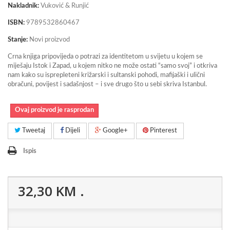
Nakladnik:
Vuković & Runjić
ISBN:
9789532860467
Stanje:
Novi proizvod
Crna knjiga pripovijeda o potrazi za identitetom u svijetu u kojem se
miješaju Istok i Zapad, u kojem nitko ne može ostati “samo svoj” i otkriva
nam kako su isprepleteni križarski i sultanski pohodi, mafijaški i ulični
obračuni, povijest i sadašnjost – i sve drugo što u sebi skriva Istanbul.
Ovaj proizvod je rasprodan
Tweetaj
Dijeli
Google+
Pinterest
Ispis
32,30 KM
.