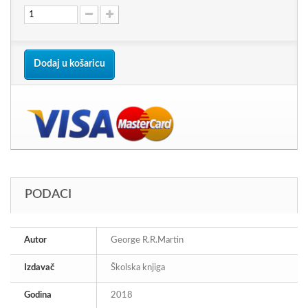
Dodaj u košaricu
PODACI
Autor
George R.R.Martin
Izdavač
Školska knjiga
Godina
2018