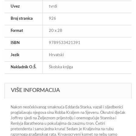
Uvez
tvrdi
Broj stranica
926
Format
20 x 28
ISBN
9789533421391
Jezik
Hrvatski
Nakladnik O.Š.
Školska knjiga
VIŠE INFORMACIJA
Nakon neočekivanog smaknuća Eddarda Starka, vazali i sljedbenici
proglašavaju njegova sina Robba Kraljem na Sjeveru. Okrutni dječak
Joffrey sjedi na Željeznom prijestolju i onemogućuje Stannisa i
Renlyja Baratheona u pokušajima da zauzmu tron. Četiri
pretendenta i samo jedna kruna! Sedam je Kraljevina na rubu
razornoga građanskog rata. Krvavocrveni komet na nebu samo