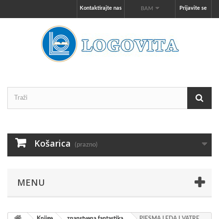
Kontaktirajte nas
Prijavite se
BAM
Košarica
(prazno)
MENU
Knjige
znanstvena fantastika
PJESMA LEDA I VATRE