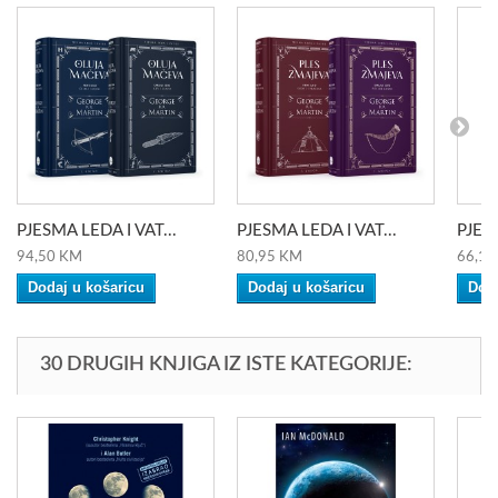
PJESMA LEDA I VAT...
PJESMA LEDA I VAT...
PJESM
94,50 KM
80,95 KM
66,10
Dodaj u košaricu
Dodaj u košaricu
Doda
30 DRUGIH KNJIGA IZ ISTE KATEGORIJE: