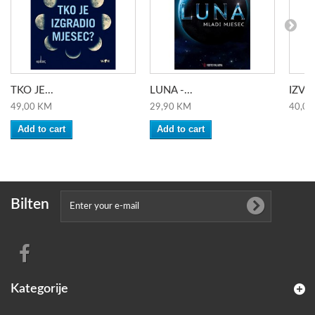
TKO JE...
LUNA -...
IZVL
49,00 KM
29,90 KM
40,00
Add to cart
Add to cart
Bilten
Kategorije