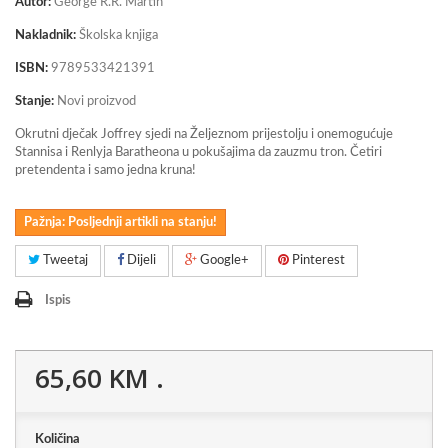
Autor:
George R.R. Martin
Nakladnik:
Školska knjiga
ISBN:
9789533421391
Stanje:
Novi proizvod
Okrutni dječak Joffrey sjedi na Željeznom prijestolju i onemogućuje
Stannisa i Renlyja Baratheona u pokušajima da zauzmu tron. Četiri
pretendenta i samo jedna kruna!
Pažnja: Posljednji artikli na stanju!
Tweetaj
Dijeli
Google+
Pinterest
Ispis
65,60 KM
.
Količina