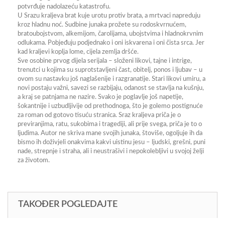
potvrđuje nadolazeću katastrofu.
U Srazu kraljeva brat kuje urotu protiv brata, a mrtvaci napreduju
kroz hladnu noć. Sudbine junaka prožete su rodoskvrnućem,
bratoubojstvom, alkemijom, čarolijama, ubojstvima i hladnokrvnim
odlukama. Pobjeđuju podjednako i oni iskvarena i oni čista srca. Jer
kad kraljevi koplja lome, cijela zemlja dršće.
Sve osobine prvog dijela serijala – složeni likovi, tajne i intrige,
trenutci u kojima su suprotstavljeni čast, obitelj, ponos i ljubav – u
ovom su nastavku još naglašenije i razgranatije. Stari likovi umiru, a
novi postaju važni, savezi se razbijaju, odanost se stavlja na kušnju,
a kraj se patnjama ne nazire. Svako je poglavlje još napetije,
šokantnije i uzbudljivije od prethodnoga, što je golemo postignuće
za roman od gotovo tisuću stranica. Sraz kraljeva priča je o
previranjima, ratu, sukobima i tragediji, ali prije svega, priča je to o
ljudima. Autor ne skriva mane svojih junaka, štoviše, ogoljuje ih da
bismo ih doživjeli onakvima kakvi uistinu jesu – ljudski, grešni, puni
nade, strepnje i straha, ali i neustrašivi i nepokolebljivi u svojoj želji
za životom.
TAKOĐER POGLEDAJTE