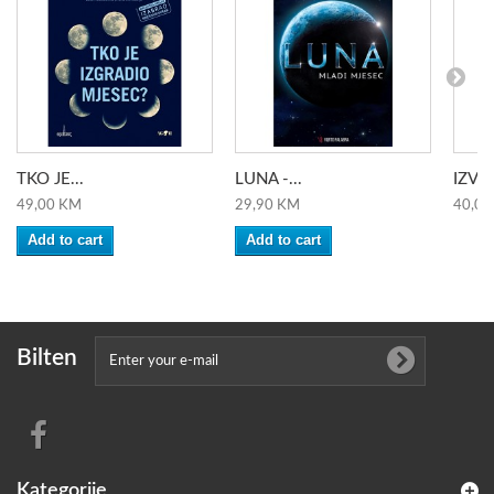
TKO JE...
LUNA -...
IZVL
49,00 KM
29,90 KM
40,00
Add to cart
Add to cart
Bilten
Kategorije