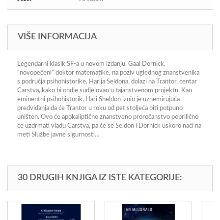
VIŠE INFORMACIJA
Legendarni klasik SF-a u novom izdanju. Gaal Dornick,
“novopečeni” doktor matematike, na poziv uglednog znanstvenika
s područja psihohistorike, Harija Seldona, dolazi na Trantor, centar
Carstva, kako bi ondje sudjelovao u tajanstvenom projektu. Kao
eminentni psihohistorik, Hari Sheldon iznio je uznemirujuća
predviđanja da će Trantor u roku od pet stoljeća biti potpuno
uništen. Ovo će apokaliptično znanstveno proročanstvo poprilično
će uzdrmati vladu Carstva, pa će se Seldon i Dornick uskoro naći na
meti Službe javne sigurnosti…
30 DRUGIH KNJIGA IZ ISTE KATEGORIJE: