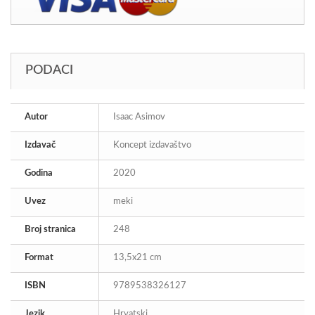
PODACI
Autor
Isaac Asimov
Izdavač
Koncept izdavaštvo
Godina
2020
Uvez
meki
Broj stranica
248
Format
13,5x21 cm
ISBN
9789538326127
Jezik
Hrvatski