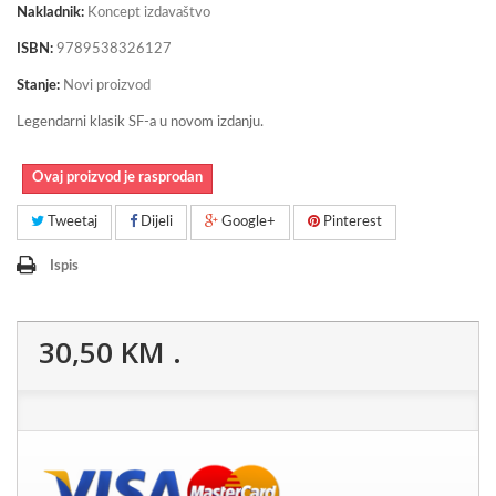
Nakladnik:
Koncept izdavaštvo
ISBN:
9789538326127
Stanje:
Novi proizvod
Legendarni klasik SF-a u novom izdanju.
Ovaj proizvod je rasprodan
Tweetaj
Dijeli
Google+
Pinterest
Ispis
30,50 KM
.