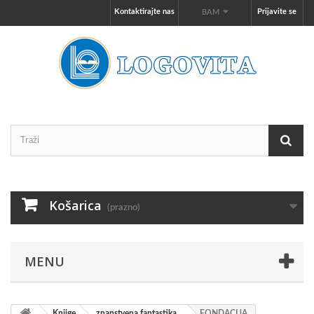
Kontaktirajte nas
Prijavite se
BAM
Košarica
(prazno)
MENU
Knjige
znanstvena fantastika
FONDACIJA