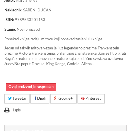
Autor:
Mary Sheiley
Nakladnik:
ŠARENI DUĆAN
ISBN:
9789533201153
Stanje:
Novi proizvod
Ponekad knjige rađaju mitove koji ponekad zasjenjuju knjige.
Jedan od takvih mitova vezan je i uz legendarno prezime Frankenstein –
prezime Victora Frankensteina, briljantnog znanstvenika „koji se htio igrati
Boga“, kreatora neimenovane kreature koju se obično svrstava uz slavna
čudovišta poput Dracule, King Konga, Godzile, Aliena...
Ovaj proizvod je rasprodan
Tweetaj
Dijeli
Google+
Pinterest
Ispis