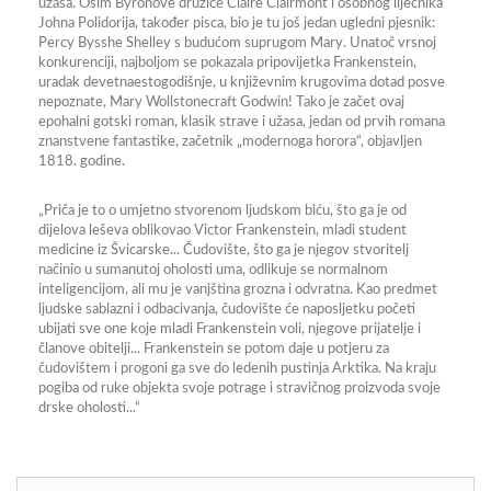
užasa. Osim Byronove družice Claire Clairmont i osobnog liječnika
Johna Polidorija, također pisca, bio je tu još jedan ugledni pjesnik:
Percy Bysshe Shelley s budućom suprugom Mary. Unatoč vrsnoj
konkurenciji, najboljom se pokazala pripovijetka Frankenstein,
uradak devetnaestogodišnje, u književnim krugovima dotad posve
nepoznate, Mary Wollstonecraft Godwin! Tako je začet ovaj
epohalni gotski roman, klasik strave i užasa, jedan od prvih romana
znanstvene fantastike, začetnik „modernoga horora“, objavljen
1818. godine.
„Priča je to o umjetno stvorenom ljudskom biću, što ga je od
dijelova leševa oblikovao Victor Frankenstein, mladi student
medicine iz Švicarske... Čudovište, što ga je njegov stvoritelj
načinio u sumanutoj oholosti uma, odlikuje se normalnom
inteligencijom, ali mu je vanjština grozna i odvratna. Kao predmet
ljudske sablazni i odbacivanja, čudovište će naposljetku početi
ubijati sve one koje mladi Frankenstein voli, njegove prijatelje i
članove obitelji... Frankenstein se potom daje u potjeru za
čudovištem i progoni ga sve do ledenih pustinja Arktika. Na kraju
pogiba od ruke objekta svoje potrage i stravičnog proizvoda svoje
drske oholosti...“