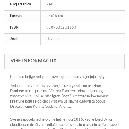
Broj stranica
240
Format
24x15 cm
ISBN
9789533201153
Jezik
Hrvatski
VIŠE INFORMACIJA
Ponekad knjige rađaju mitove koji ponekad zasjenjuju knjige.
Jedan od takvih mitova vezan je i uz legendarno prezime
Frankenstein – prezime Victora Frankensteina, briljantnog
znanstvenika „koji se htio igrati Boga“, kreatora neimenovane
kreature koju se obično svrstava uz slavna čudovišta poput
Dracule, King Konga, Godzile, Aliena...
Sve je započelo jedne olujne ljetne noći 1816. kad je Lord Byron
okupljenom društvu predložio da se ogledaju u pisanju priča strave i