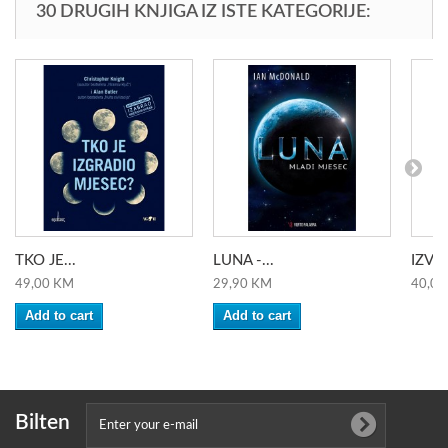
30 DRUGIH KNJIGA IZ ISTE KATEGORIJE:
TKO JE...
LUNA -...
IZVL
49,00 KM
29,90 KM
40,00
Add to cart
Add to cart
Bilten