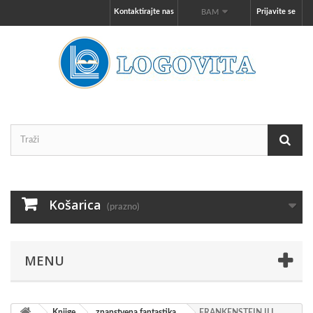
Kontaktirajte nas
Prijavite se
BAM
Košarica
(prazno)
MENU
Knjige
znanstvena fantastika
FRANKENSTEIN ILI