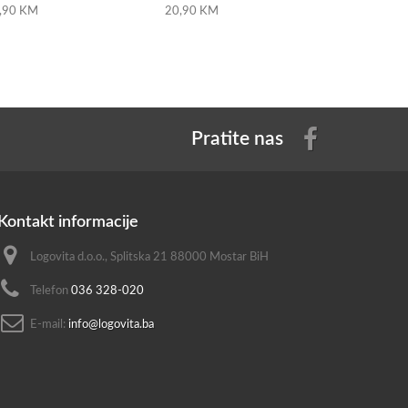
,90 KM
20,90 KM
60,50 KM
Pratite nas
Kontakt informacije
Logovita d.o.o., Splitska 21 88000 Mostar BiH
Telefon
036 328-020
E-mail:
info@logovita.ba