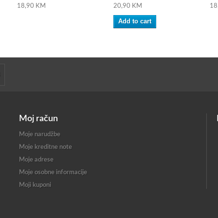
18,90 KM
20,90 KM
18
Add to cart
Moj račun
Moje narudžbe
Moje kreditne note
Moje adrese
Moje osobne informacije
Moji kuponi