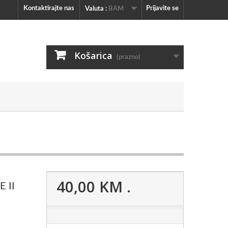
Kontaktirajte nas
Prijavite se
Valuta :
BAM
Košarica
(prazno)
40,00 KM
.
 II