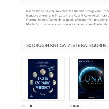
Nakon što se na kraju Revolveraša sukobio s čovjekom u crnom
trenutke u vremenu. Kroz ta vrata Roland Revolveraš mora iz
Odettu Holmes, Damu sjena, mladu afroameričku nasljednicu koja
Morta, Smrt, izdavača sposobnog za nezamislive okrutnosti. Je
30 DRUGIH KNJIGA IZ ISTE KATEGORIJE:
TKO JE...
LUNA -...