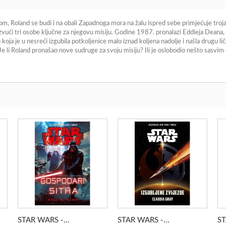
, Roland se budi i na obali Zapadnoga mora na žalu ispred sebe primjećuje troja
vući tri osobe ključne za njegovu misiju. Godine 1987. pronalazi Eddieja Deana,
 je u nesreći izgubila potkoljenice malo iznad koljena nadolje i našla drugu lično
 li Roland pronašao nove sudruge za svoju misiju? Ili je oslobodio nešto sasvim dr
STAR WARS -...
STAR WARS -...
ST