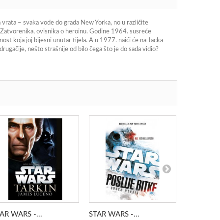
 vrata – svaka vode do grada New Yorka, no u različite
 Zatvorenika, ovisnika o heroinu. Godine 1964. susreće
st koja joj bijesni unutar tijela. A u 1977. naići će na Jacka
ugačije, nešto strašnije od bilo čega što je do sada vidio?
AR WARS -...
STAR WARS -...
GOSPODAR