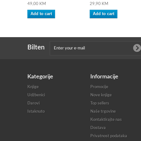
49,00 KM
29,90 KM
Add to cart
Add to cart
Bilten
Kategorije
Informacije
Knjige
Promocije
Udžbenici
Nove knjige
Darovi
Top sellers
Istaknuto
Naše trgovine
Kontaktirajte nas
Dostava
Privatnost podataka