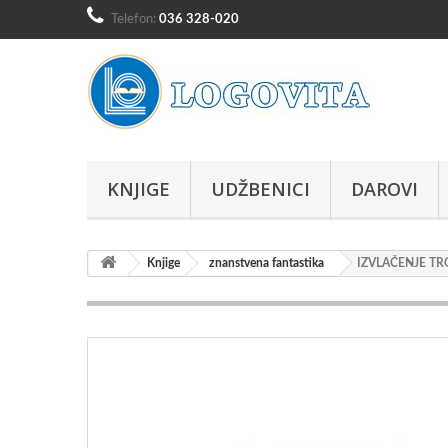
Telefon:
036 328-020
KNJIGE
UDŽBENICI
DAROVI
Knjige
znanstvena fantastika
IZVLAČENJE TRO