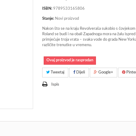
ISBN:
9789533165806
Stanje:
Novi proizvod
Nakon što se na kraju Revolveraša sukobio s čovjekom
Roland se budi i na obali Zapadnoga mora na žalu ispred
primjećuje troja vrata – svaka vode do grada New Yorka
različite trenutke u vremenu.
Ovaj proizvod je rasprodan
Tweetaj
Dijeli
Google+
Pinte
Ispis