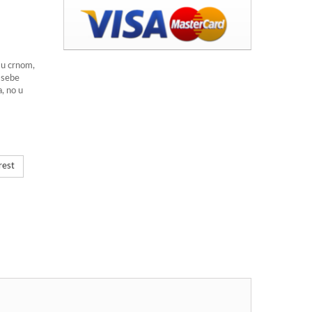
 u crnom,
 sebe
, no u
rest