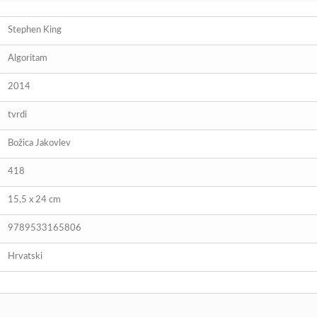
Stephen King
Algoritam
2014
tvrdi
Božica Jakovlev
418
15,5 x 24 cm
9789533165806
Hrvatski