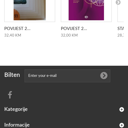
POVIJEST 2...
POVIJEST 2...
STAN
32,40 KM
32,00 KM
28,70
Bilten
Kategorije
Informacije