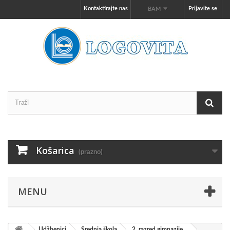
Kontaktirajte nas
Prijavite se
BAM
Košarica
(prazno)
MENU
Udžbenici
Srednja škola
2. razred gimnazije