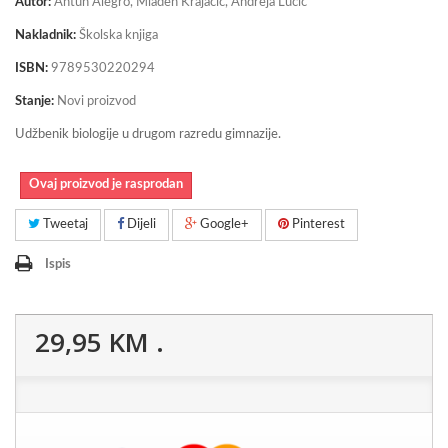
Autor:
Antun Alegro, Mladen Krajačić, Andreja Lucić
Nakladnik:
Školska knjiga
ISBN:
9789530220294
Stanje:
Novi proizvod
Udžbenik biologije u drugom razredu gimnazije.
Ovaj proizvod je rasprodan
Tweetaj
Dijeli
Google+
Pinterest
Ispis
29,95 KM
.