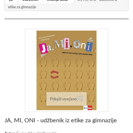
etike za gimnazije
Prikaži uvećano
JA, MI, ONI - udžbenik iz etike za gimnazije