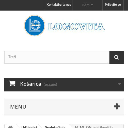
Kontaktirajte nas
Prijavite se
BAM
Košarica
(prazno)
MENU
Udžbenici
Srednja škola
JA, MI, ONI - udžbenik iz