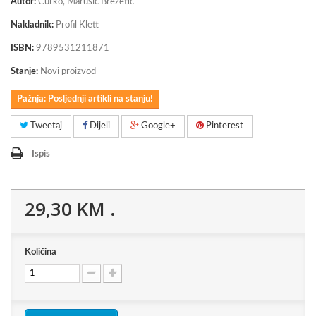
Autor:
Ćurko, Marušić Brezetić
Nakladnik:
Profil Klett
ISBN:
9789531211871
Stanje:
Novi proizvod
Pažnja: Posljednji artikli na stanju!
Tweetaj
Dijeli
Google+
Pinterest
Ispis
29,30 KM
.
Količina