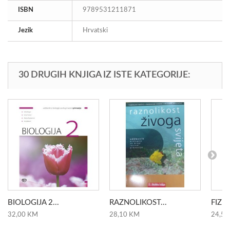
ISBN
9789531211871
Jezik
Hrvatski
30 DRUGIH KNJIGA IZ ISTE KATEGORIJE:
BIOLOGIJA 2...
RAZNOLIKOST...
FIZIK
32,00 KM
28,10 KM
24,50