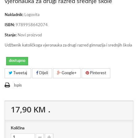
vjeronauka za drugi razred srednje škole
Nakladnik:
Logovita
ISBN:
9789958642074
Stanje:
Novi proizvod
Udžbenik katoličkoga vjeronauka za drugi razred gimnazija i srednjih škola
dostupno
Tweetaj
Dijeli
Google+
Pinterest
Ispis
17,90 KM
.
Količina