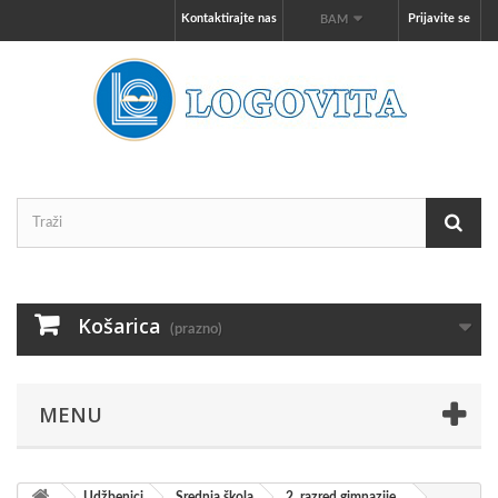
Kontaktirajte nas
Prijavite se
BAM
Košarica
(prazno)
MENU
Udžbenici
Srednja škola
2. razred gimnazije