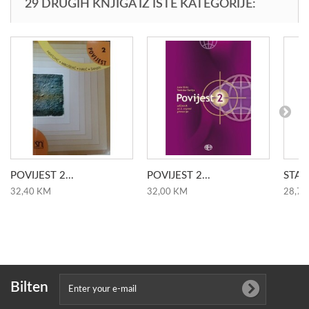
29 DRUGIH KNJIGA IZ ISTE KATEGORIJE:
POVIJEST 2...
POVIJEST 2...
STAN
32,40 KM
32,00 KM
28,70
Bilten