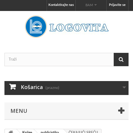
Kontaktirajte nas
Prijavite se
BAM
Košarica
(prazno)
MENU
Knjige
publicistika
ČEKAJUĆI SREĆU