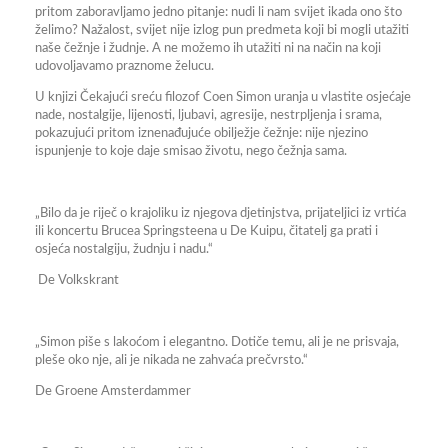
pritom zaboravljamo jedno pitanje: nudi li nam svijet ikada ono što
želimo? Nažalost, svijet nije izlog pun predmeta koji bi mogli utažiti
naše čežnje i žudnje. A ne možemo ih utažiti ni na način na koji
udovoljavamo praznome želucu.
U knjizi
Čekajući sreću
filozof Coen Simon uranja u vlastite osjećaje
nade, nostalgije, lijenosti, ljubavi, agresije, nestrpljenja i srama,
pokazujući pritom iznenađujuće obilježje čežnje: nije njezino
ispunjenje to koje daje smisao životu, nego čežnja sama.
„Bilo da je riječ o krajoliku iz njegova djetinjstva, prijateljici iz vrtića
ili koncertu Brucea Springsteena u De Kuipu, čitatelj ga prati i
osjeća nostalgiju, žudnju i nadu.“
De Volkskrant
„Simon piše s lakoćom i elegantno. Dotiče temu, ali je ne prisvaja,
pleše oko nje, ali je nikada ne zahvaća prečvrsto.“
De Groene Amsterdammer