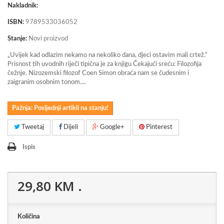
Nakladnik:
ISBN:
9789533036052
Stanje:
Novi proizvod
„Uvijek kad odlazim nekamo na nekoliko dana, djeci ostavim mali crtež.“
Prisnost tih uvodnih riječi tipična je za knjigu Čekajući sreću: Filozofija
čežnje. Nizozemski filozof Coen Simon obraća nam se čudesnim i
zaigranim osobnim tonom....
Pažnja: Posljednji artikli na stanju!
Tweetaj
Dijeli
Google+
Pinterest
Ispis
29,80 KM
.
Količina