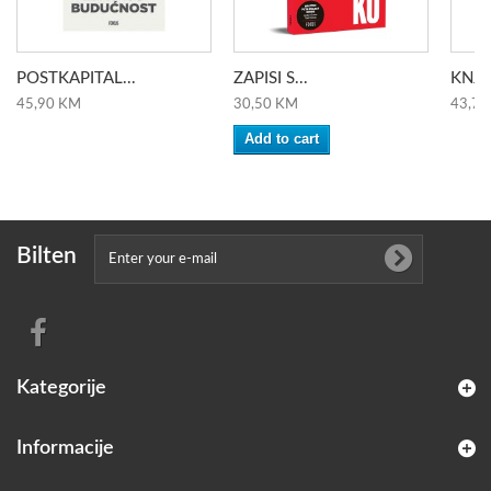
POSTKAPITAL...
ZAPISI S...
KNJIG
45,90 KM
30,50 KM
43,70
Add to cart
Bilten
Kategorije
Informacije