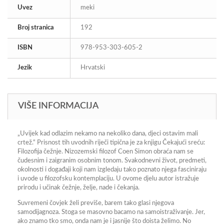
Uvez
meki
Broj stranica
192
ISBN
978-953-303-605-2
Jezik
Hrvatski
VIŠE INFORMACIJA
„Uvijek kad odlazim nekamo na nekoliko dana, djeci ostavim mali
crtež.“ Prisnost tih uvodnih riječi tipična je za knjigu
Čekajući sreću:
Filozofija čežnje
. Nizozemski filozof Coen Simon obraća nam se
čudesnim i zaigranim osobnim tonom. Svakodnevni život, predmeti,
okolnosti i događaji koji nam izgledaju tako poznato njega fasciniraju
i uvode u filozofsku kontemplaciju. U ovome djelu autor istražuje
prirodu i učinak čežnje, želje, nade i čekanja.
Suvremeni čovjek želi previše, barem tako glasi njegova
samodijagnoza. Stoga se masovno bacamo na samoistraživanje. Jer,
ako znamo tko smo, onda nam je i jasnije što doista želimo. No