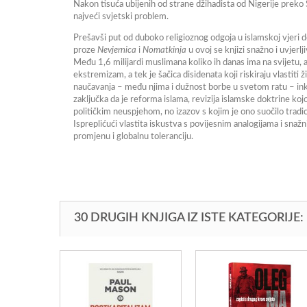
Nakon tisuća ubijenih od strane džihadista od Nigerije preko 
najveći svjetski problem.
Prešavši put od duboko religioznog odgoja u islamskoj vjeri do
proze
Nevjernica
i
Nomatkinja
u ovoj se knjizi snažno i uvjerl
Među 1,6 milijardi muslimana koliko ih danas ima na svijetu, ar
ekstremizam, a tek je šačica disidenata koji riskiraju vlastiti
naučavanja – među njima i dužnost borbe u svetom ratu – inkom
zaključka da je reforma islama, revizija islamske doktrine kojo
političkim neuspjehom, no izazov s kojim je ono suočilo trad
Ispreplićući vlastita iskustva s povijesnim analogijama i sn
promjenu i globalnu toleranciju.
30 DRUGIH KNJIGA IZ ISTE KATEGORIJE: