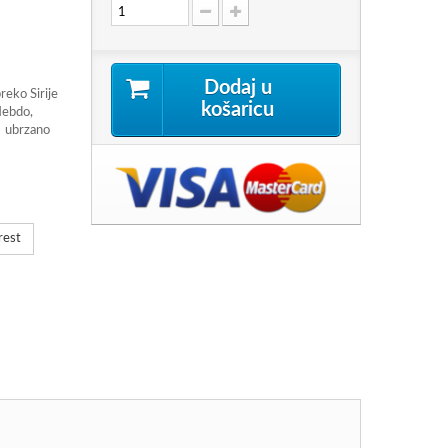
Dodaj u
reko Sirije
košaricu
Hebdo,
e ubrzano
rest