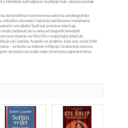
li u
Heretkinji
nudi odgovor na pitanje koje ubrzano postaje
antna, karizmatična i kontroverzna autorica autobiografske
ma, sektaško ratovanje i represija nad ženama i manjinama.
božni i miroljubivi ljudi koji prešutno toleriraju
e ne može zanijekati da su neka od njegovih temeljnih
n na promjene, no Hirsi Ali u svojoj knjizi dolazi do
ožda je već i počela. Arapsko se proljeće, kaže ona, može činiti
ama – za borbu za slobodu mišljenja i izražavanja stavova.
njigom ne poziva na oružje nego strastveno zagovara mirnu