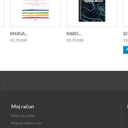
KNJIGA...
KAKO...
SO
43,70 KM
39,70 KM
19
A
Moj račun
Moje narudžbe
Moje kreditne note