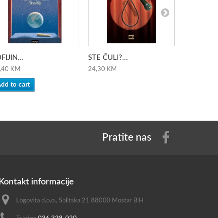
FIJIN...
STE ČULI?...
''58'' HOS.
,40 KM
24,30 KM
40,00 KM
dd to cart
Pratite nas
Kontakt informacije
Logovita d.o.o., Splitska 21 88000 Mostar BiH