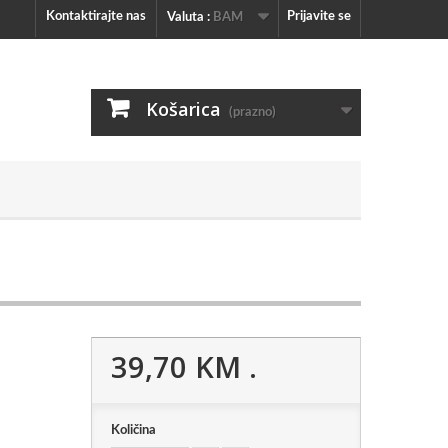
Kontaktirajte nas
Prijavite se
Valuta :
BAM
Košarica
(prazno)
39,70 KM
.
Količina