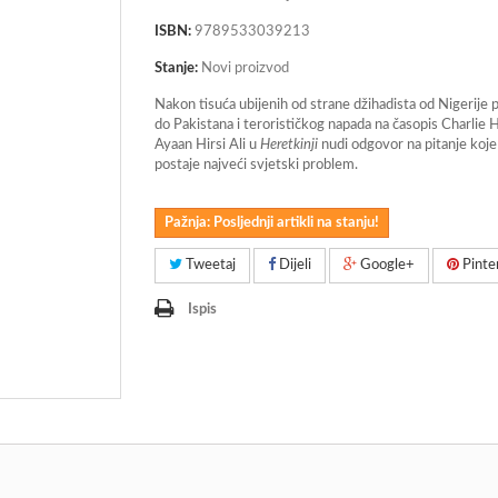
ISBN:
9789533039213
Stanje:
Novi proizvod
Nakon tisuća ubijenih od strane džihadista od Nigerije p
do Pakistana i terorističkog napada na časopis Charlie 
Ayaan Hirsi Ali u
Heretkinji
nudi odgovor na pitanje koj
postaje najveći svjetski problem.
Pažnja: Posljednji artikli na stanju!
Tweetaj
Dijeli
Google+
Pinte
Ispis