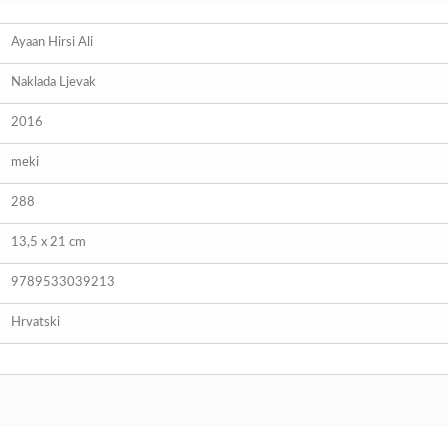
Ayaan Hirsi Ali
Naklada Ljevak
2016
meki
288
13,5 x 21 cm
9789533039213
Hrvatski