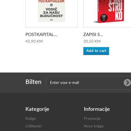
POSTKAPITAL...
ZAPISI S...
45,90 KM
30,50 KM
Add to cart
Bilten
Kategorije
Informacije
Knjige
Promocije
Udžbenici
Nove knjige