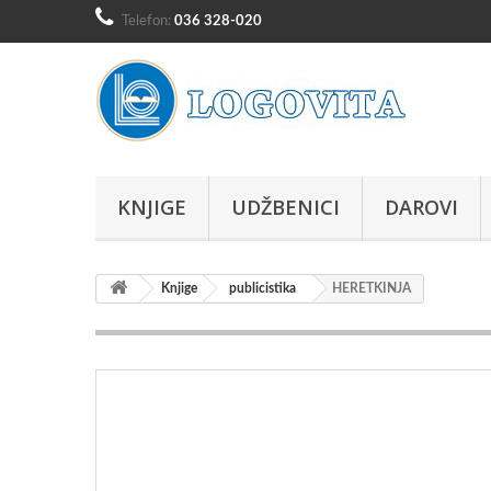
Telefon:
036 328-020
KNJIGE
UDŽBENICI
DAROVI
Knjige
publicistika
HERETKINJA