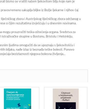
rali bismo se vratiti našem ljekovitom bilju koje nam je
pravovremeno sakuplja biljke iz Božje ljekarne i njihov čaj
iječničkog zbora i Austrijskog liječničkog zbora održanog u
rese o čijim rezultatima izvješćuju i u dnevnim novinama.
ona mogu prouzročiti teška oštećenja organa. Sredstva za
 istraživačke skupine u Bostonu, Bristolu i Helsinkiju.
olesnim ljudima omogućiti da se upoznaju s ljekovitošću i
itih biljaka, nađe izlaz iz beznađa teške bolesti. Ponovo
sjećaja bezizlaznosti njegova bolesna življenja...