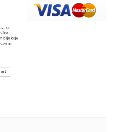
java od
vilna
m bilju koje
adavnim
rest