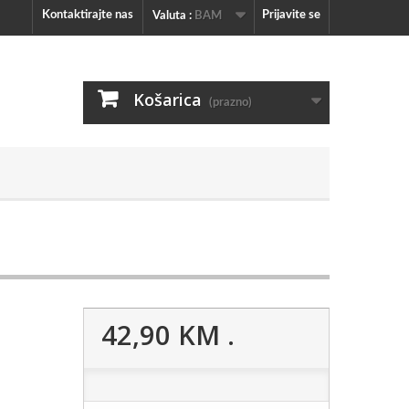
Kontaktirajte nas
Prijavite se
Valuta :
BAM
Košarica
(prazno)
42,90 KM
.