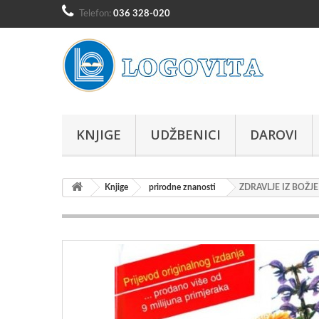
Telefon:
036 328-020
KNJIGE
UDŽBENICI
DAROVI
Knjige
prirodne znanosti
ZDRAVLJE IZ BOŽJ