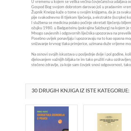
U vremenu u kojem se velika većina čovječanstva udaljava od p
Gospod Bog svojom dobrotom darovao još u pradavnim vre
Župnik Kneipp kaže o tome u svojim knjigama, da je za svaku bo
pije svakodnevno ili tijekom liječenja, a ekstrakte (iscrpke) kor
I službena se medicina polako počinje okretati liječenju bil
ožujku 1980. u Badgasteinu (pokrajina Salzburg) na kojem je 
Mnogo savjesnih i odgovornih liječnika upozorava na prevelik
Posebno uvijek ponavljaju i upozoravaju na to kao opasna mogu
snižavanje krvnog tlaka primjerice, uzimana duže vrijeme mogu
Na osnovi svojih iskustava u posljednje dvije i pol godine, kol
djelovanjem važnijih biljaka te im tako pružiti ruku ozdravlje
stečeno zdravlje, za koje sam čovjek snosi odgovornost, tako u
30 DRUGIH KNJIGA IZ ISTE KATEGORIJE: