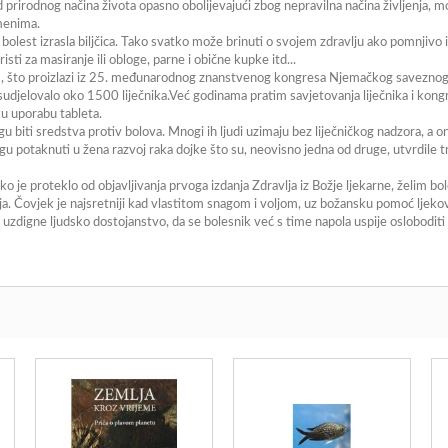
rirodnog načina života opasno obolijevajući zbog nepravilna načina življenja, mo
menima.
lest izrasla biljčica. Tako svatko može brinuti o svojem zdravlju ako pomnjivo i 
isti za masiranje ili obloge, parne i obične kupke itd...
jem, što proizlazi iz 25. međunarodnog znanstvenog kongresa Njemačkog saveznog l
sudjelovalo oko 1500 liječnika.Već godinama pratim savjetovanja liječnika i kong
u uporabu tableta.
 biti sredstva protiv bolova. Mnogi ih ljudi uzimaju bez liječničkog nadzora, a 
 potaknuti u žena razvoj raka dojke što su, neovisno jedna od druge, utvrdile tri
iko je proteklo od objavljivanja prvoga izdanja Zdravlja iz Božje ljekarne, želim b
nja. Čovjek je najsretniji kad vlastitom snagom i voljom, uz božansku pomoć ljekov
zdigne ljudsko dostojanstvo, da se bolesnik već s time napola uspije osloboditi o