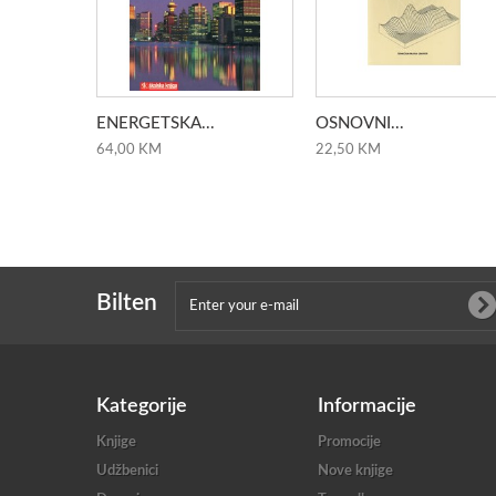
ENERGETSKA...
OSNOVNI...
64,00 KM
22,50 KM
Bilten
Kategorije
Informacije
Knjige
Promocije
Udžbenici
Nove knjige