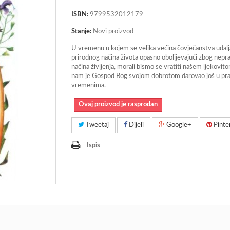
ISBN:
9799532012179
Stanje:
Novi proizvod
U vremenu u kojem se velika većina čovječanstva udal
prirodnog načina života opasno obolijevajući zbog nepra
načina življenja, morali bismo se vratiti našem ljekovito
nam je Gospod Bog svojom dobrotom darovao još u pr
vremenima.
Ovaj proizvod je rasprodan
Tweetaj
Dijeli
Google+
Pinte
Ispis