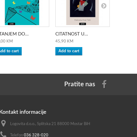
TANJEM DO...
CITATNOST U...
UVOD U..
,00 KM
45,90 KM
60,00 KM
dd to cart
Add to cart
Add to ca
Pratite nas
Kontakt informacije
Logovita d.o.o., Splitska 21 88000 Mostar BiH
Telefon
036 328-020