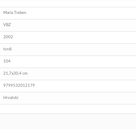
Maria Treben
VBZ
2002
tvrdi
104
21,7x30,4 cm
9799532012179
Hrvatski