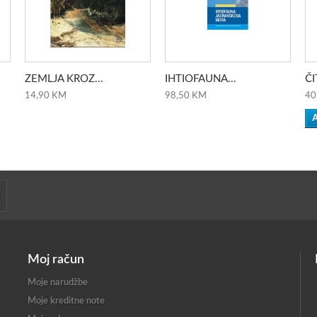
ZEMLJA KROZ...
IHTIOFAUNA...
ČI
14,90 KM
98,50 KM
40
A
Moj račun
Moje narudžbe
Moje kreditne note