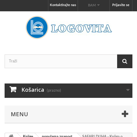
Kontaktirajte nas
Prijavite se
BAM
Košarica
(prazno)
MENU
Knjige
popularna znanost
SAFARI DUHA - Knjiga o