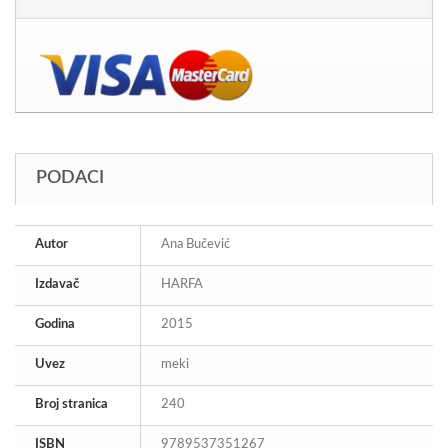
PODACI
Autor
Ana Bučević
Izdavač
HARFA
Godina
2015
Uvez
meki
Broj stranica
240
ISBN
9789537351267