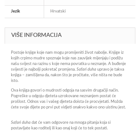
Jezik
Hrvatski
VIŠE INFORMACIJA
Postoje knjige koje nam mogu promijeniti život nabolje. Knjige iz
kojih crpimo mudre spoznaje koje nas zauvijek mijenjaju i podižu
našu svijest na razinu s koje nema povratka u neznanje. A buđenje
svijesti je najbolji pokretač promjena.
Safari duha
upravo je takva
knjiga – zamišljena da, nakon što je pročitate, više ništa ne bude
isto.
Ova knjiga govori o mudrosti odgoja na sasvim drugačiji način.
Pogreške u odgoju djeteta uzrokovane neznanjem postat će
prošlost. Odnos vas i vašeg djeteta doista će procvjetati. Možda
ćete svoje dijete po prvi put vidjeti onakvo kakvo ono uistinu jest.
Safari duha
dat će vam odgovore na mnoga pitanja koja si
postavljate kao roditelj ili kao onaj koji će to tek postati.