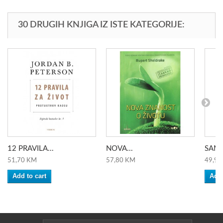
30 DRUGIH KNJIGA IZ ISTE KATEGORIJE:
12 PRAVILA...
NOVA...
SAM 
51,70 KM
57,80 KM
49,90
Add to cart
Add 