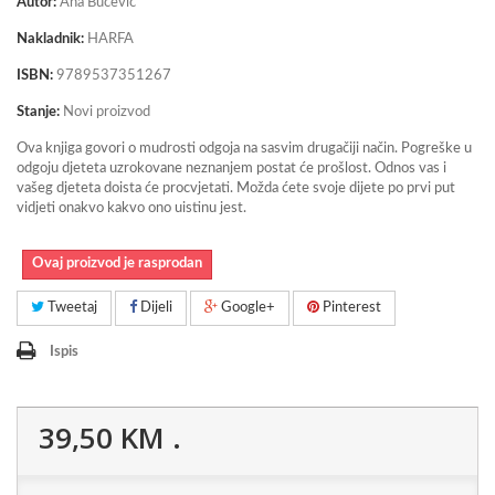
Autor:
Ana Bučević
Nakladnik:
HARFA
ISBN:
9789537351267
Stanje:
Novi proizvod
Ova knjiga govori o mudrosti odgoja na sasvim drugačiji način. Pogreške u
odgoju djeteta uzrokovane neznanjem postat će prošlost. Odnos vas i
vašeg djeteta doista će procvjetati. Možda ćete svoje dijete po prvi put
vidjeti onakvo kakvo ono uistinu jest.
Ovaj proizvod je rasprodan
Tweetaj
Dijeli
Google+
Pinterest
Ispis
39,50 KM
.