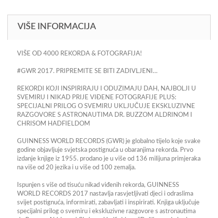
VIŠE INFORMACIJA
VIŠE OD 4000 REKORDA & FOTOGRAFIJA!
#GWR 2017. PRIPREMITE SE BITI ZADIVLJENI…
REKORDI KOJI INSPIRIRAJU I ODUZIMAJU DAH, NAJBOLJI U
SVEMIRU I NIKAD PRIJE VIĐENE FOTOGRAFIJE PLUS:
SPECIJALNI PRILOG O SVEMIRU UKLJUČUJE EKSKLUZIVNE
RAZGOVORE S ASTRONAUTIMA DR. BUZZOM ALDRINOM I
CHRISOM HADFIELDOM
GUINNESS WORLD RECORDS (GWR) je globalno tijelo koje svake
godine objavljuje svjetska postignuća u obaranjima rekorda. Prvo
izdanje knjige iz 1955. prodano je u više od 136 milijuna primjeraka
na više od 20 jezika i u više od 100 zemalja.
Ispunjen s više od tisuću nikad viđenih rekorda, GUINNESS
WORLD RECORDS 2017 nastavlja rasvjetljivati djeci i odraslima
svijet postignuća, informirati, zabavljati i inspirirati. Knjiga uključuje
specijalni prilog o svemiru i ekskluzivne razgovore s astronautima