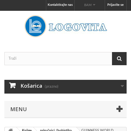
Kontaktirajte nas
Prijavite se
BAM
Košarica
(prazno)
MENU
Knjige
priručnici /hobistika
GUINNESS WORLD