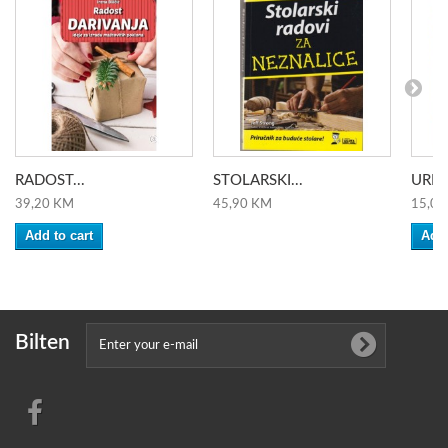
RADOST...
STOLARSKI...
URED
39,20 KM
45,90 KM
15,00
Add to cart
Add 
Bilten