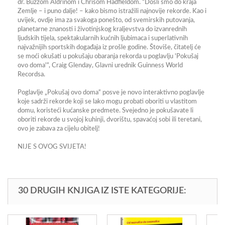
dr. Buzzom Aldrinom i Chrisom Hadfieldom. “Došli smo do kraja
Zemlje – i puno dalje! – kako bismo istražili najnovije rekorde. Kao i
uvijek, ovdje ima za svakoga ponešto, od svemirskih putovanja,
planetarne znanosti i životinjskog kraljevstva do izvanrednih
ljudskih tijela, spektakularnih kućnih ljubimaca i superlativnih
najvažnijih sportskih događaja iz prošle godine. Štoviše, čitatelj će
se moći okušati u pokušaju obaranja rekorda u poglavlju 'Pokušaj
ovo doma'“, Craig Glenday, Glavni urednik Guinness World
Recordsa.
Poglavlje „Pokušaj ovo doma“ posve je novo interaktivno poglavlje
koje sadrži rekorde koji se lako mogu probati oboriti u vlastitom
domu, koristeći kućanske predmete. Svejedno je pokušavate li
oboriti rekorde u svojoj kuhinji, dvorištu, spavaćoj sobi ili teretani,
ovo je zabava za cijelu obitelj!
NIJE S OVOG SVIJETA!
30 DRUGIH KNJIGA IZ ISTE KATEGORIJE: