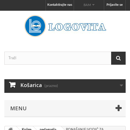
Kontaktirajte nas
Prijavite se
BAM
Košarica
(prazno)
MENU
Knjige
pedagogija
PONAŠANJE:VODIČ ZA