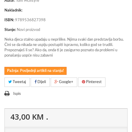
Autor:
Tom Mcintyre
Nakladnik:
ISBN:
9789536827398
Stanje:
Novi proizvod
Neka djeca stalno upadaju u neprilike. Njima svaki dan predstavlja borbu.
Čini se da nikada ne uspiju postupiti ispravno, koliko god se trudili.
Prepoznaješ li se? Ako da, onda ti je zasigurno poznato da problemi u
ponašanju uopće nisu zabavni
Pažnja: Posljednji artikli na stanju!
Tweetaj
Dijeli
Google+
Pinterest
Ispis
43,00 KM
.