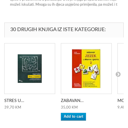
možeš iskušati. Mnoga su ih djeca uspješno primijenila, pa možeš i t
30 DRUGIH KNJIGA IZ ISTE KATEGORIJE:
STRES U...
ZABAVAN...
MOGU
39,70 KM
35,00 KM
9,40 
Add to cart