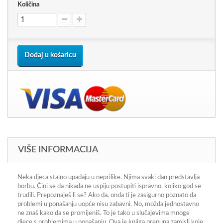
Količina
Dodaj u košaricu
VIŠE INFORMACIJA
Neka djeca stalno upadaju u neprilike. Njima svaki dan predstavlja
borbu. Čini se da nikada ne uspiju postupiti ispravno, koliko god se
trudili. Prepoznaješ li se? Ako da, onda ti je zasigurno poznato da
problemi u ponašanju uopće nisu zabavni. No, možda jednostavno
ne znaš kako da se promijeniš. To je tako u slučajevima mnoge
djece s problemima u ponašanju. Ova je knjiga prepuna zamisli koje