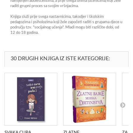
namijenjen adolescentima, a prije svega onima (učenicima) koji žele
raditi grupni proces sa svojim vršnjacima.
Knjiga služi prije svega nastavnicima, takodjer i školskim
pedagozima i psiholozima koji žele započeti raditi s grupama djece u
području tzv. "socijalnog učenja". Mladi mogu biti različite dobi, od
12 do 18 godina.
30 DRUGIH KNJIGA IZ ISTE KATEGORIJE:
SVAKA CURA...
ZLATNE...
ZA SL