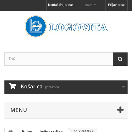
Kontaktirajte nas
Prijavite se
BAM
Košarica
(prazno)
MENU
Knjige
knjige za djecu
ZA SVEMIRE