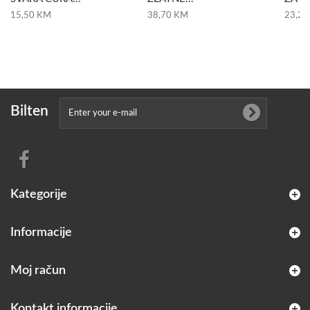
15,50 KM
38,70 KM
23,20
Bilten
Kategorije
Informacije
Moj račun
Kontakt informacije