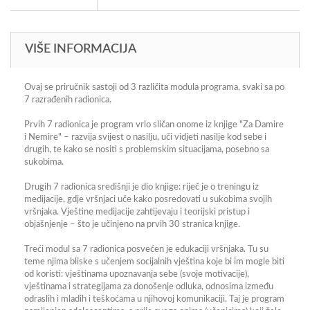
VIŠE INFORMACIJA
Ovaj se priručnik sastoji od 3 različita modula programa, svaki sa po
7 razrađenih radionica.
Prvih 7 radionica je program vrlo sličan onome iz knjige "Za Damire
i Nemire" – razvija svijest o nasilju, uči vidjeti nasilje kod sebe i
drugih, te kako se nositi s problemskim situacijama, posebno sa
sukobima.
Drugih 7 radionica središnji je dio knjige: riječ je o treningu iz
medijacije, gdje vršnjaci uče kako posredovati u sukobima svojih
vršnjaka. Vještine medijacije zahtijevaju i teorijski pristup i
objašnjenje – što je učinjeno na prvih 30 stranica knjige.
Treći modul sa 7 radionica posvećen je edukaciji vršnjaka. Tu su
teme njima bliske s učenjem socijalnih vještina koje bi im mogle biti
od koristi: vještinama upoznavanja sebe (svoje motivacije),
vještinama i strategijama za donošenje odluka, odnosima između
odraslih i mladih i teškoćama u njihovoj komunikaciji. Taj je program