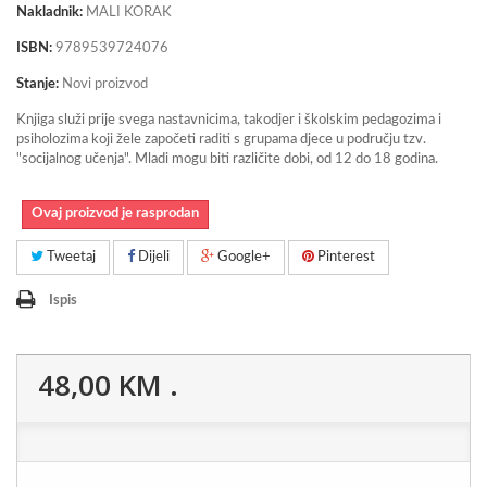
Nakladnik:
MALI KORAK
ISBN:
9789539724076
Stanje:
Novi proizvod
Knjiga služi prije svega nastavnicima, takodjer i školskim pedagozima i
psiholozima koji žele započeti raditi s grupama djece u području tzv.
"socijalnog učenja". Mladi mogu biti različite dobi, od 12 do 18 godina.
Ovaj proizvod je rasprodan
Tweetaj
Dijeli
Google+
Pinterest
Ispis
48,00 KM
.