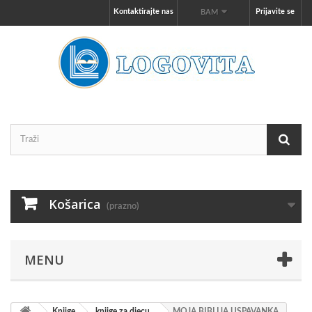
Kontaktirajte nas
Prijavite se
BAM
Košarica
(prazno)
MENU
Knjige
knjige za djecu
MOJA BIBLIJA USPAVANKA