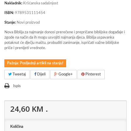
Nakladnik:
Kršćanska sadašnjost
ISBN:
9789531111454
Stanje:
Novi proizvod
Nova Biblija za najmanje donosi prerečene i prepričane biblijske događaje i
zgode na način da ih mogu usvojiti najmanja djeca. Biblija uspavanka
potaknut će dječju maštu, probuditi zanimanje, ispričati važne biblijske
priče i prenijeti vrednote.
Pažnja: Posljednji artikli na stanju!
Tweetaj
Dijeli
Google+
Pinterest
Ispis
24,60 KM
.
Količina