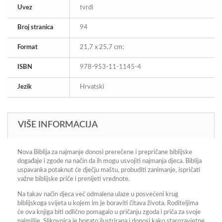
Uvez
tvrdi
Broj stranica
94
Format
21,7 x 25,7 cm;
ISBN
978-953-11-1145-4
Jezik
Hrvatski
VIŠE INFORMACIJA
Nova Biblija za najmanje donosi prerečene i prepričane biblijske
događaje i zgode na način da ih mogu usvojiti najmanja djeca. Biblija
uspavanka potaknut će dječju maštu, probuditi zanimanje, ispričati
važne biblijske priče i prenijeti vrednote.
Na takav način djeca već odmalena ulaze u posvećeni krug
biblijskoga svijeta u kojem im je boraviti čitava života. Roditeljima
će ova knjiga biti odlično pomagalo u pričanju zgoda i priča za svoje
najmilije. Slikovnica je bogato ilustrirana i donosi kako starozavjetne