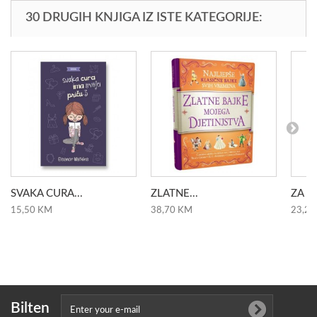
30 DRUGIH KNJIGA IZ ISTE KATEGORIJE:
SVAKA CURA...
ZLATNE...
ZA SL
15,50 KM
38,70 KM
23,20
Bilten