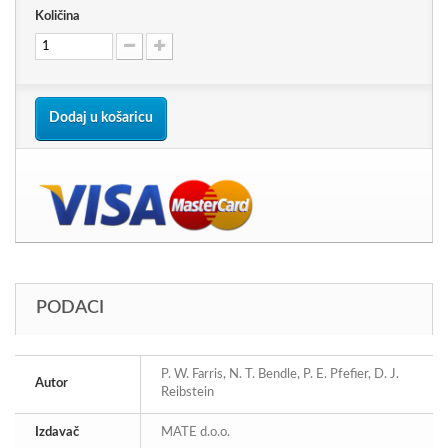
Količina
Dodaj u košaricu
PODACI
P. W. Farris, N. T. Bendle, P. E. Pfefier, D. J.
Autor
Reibstein
Izdavač
MATE d.o.o.