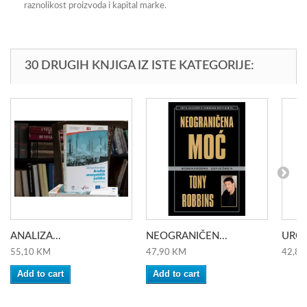
raznolikost proizvoda i kapital marke.
30 DRUGIH KNJIGA IZ ISTE KATEGORIJE:
ANALIZA...
NEOGRANIČEN...
UROT
55,10 KM
47,90 KM
42,80
Add to cart
Add to cart