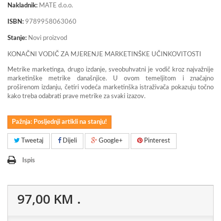
Nakladnik:
MATE d.o.o.
ISBN:
9789958063060
Stanje:
Novi proizvod
KONAČNI VODIČ ZA MJERENJE MARKETINŠKE UČINKOVITOSTI
Metrike marketinga, drugo izdanje, sveobuhvatni je vodič kroz najvažnije
marketinške metrike današnjice. U ovom temeljitom i značajno
proširenom izdanju, četiri vodeća marketinška istraživača pokazuju točno
kako treba odabrati prave metrike za svaki izazov.
Pažnja: Posljednji artikli na stanju!
Tweetaj
Dijeli
Google+
Pinterest
Ispis
97,00 KM
.