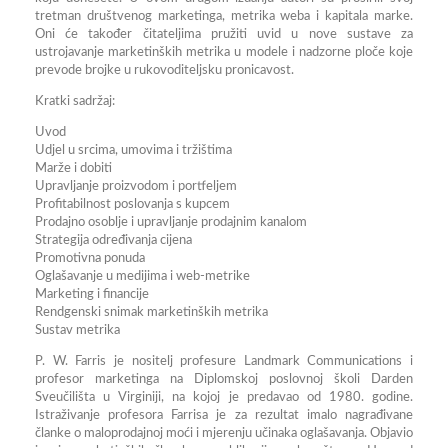
tretman društvenog marketinga, metrika weba i kapitala marke.
Oni će također čitateljima pružiti uvid u nove sustave za
ustrojavanje marketinških metrika u modele i nadzorne ploče koje
prevode brojke u rukovoditeljsku pronicavost.
Kratki sadržaj:
Uvod
Udjel u srcima, umovima i tržištima
Marže i dobiti
Upravljanje proizvodom i portfeljem
Profitabilnost poslovanja s kupcem
Prodajno osoblje i upravljanje prodajnim kanalom
Strategija određivanja cijena
Promotivna ponuda
Oglašavanje u medijima i web-metrike
Marketing i financije
Rendgenski snimak marketinških metrika
Sustav metrika
P. W. Farris je nositelj profesure Landmark Communications i
profesor marketinga na Diplomskoj poslovnoj školi Darden
Sveučilišta u Virginiji, na kojoj je predavao od 1980. godine.
Istraživanje profesora Farrisa je za rezultat imalo nagrađivane
članke o maloprodajnoj moći i mjerenju učinaka oglašavanja. Objavio