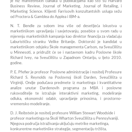
je niz marketinških članaka u publikacijama kao što su Harvard
Business Review, Journal of Marketing, Journal of Retailing, i
Marketing Science. Klijenti Farrisovih konzultantskih usluga sežu
od Proctera & Gamblea do Applea i IBM-a.
N. T. Bendle
za sobom ima više od desetljeća iskustva u
marketinškom upravljanju i savjetovanju, posebice u svom radu u
mjerenju marketinških kampanja kao direktor financija za vladaćuju
Laburističku stranku Velike Britanije. Doktorski je kandidat u
marketinškom odsjeku Škole managementa Carlson, na Sveučilištu
u Minnesoti, a pridružit će se i nastavnom kadru Poslovne škole
Richard Ivey, na Sveučilištu u Zapadnom Ontariju, u ljeto 2010.
godine.
P. E. Pfefier
je profesor Poslovne administracije i nositelj Profesure
Richard S. Reynolds na Poslovnoj školi Darden, Sveučilišta u
Virginiji. Ondje podučava predmete iz marketinga i kvantitativne
analize unutar Dardenovih programa za MBA i poslovne
rukovoditelje te istražuje interaktivni marketing, modeliranje
odluka, ekonomski odabir, upravljanje prinosima, i prostorno-
vremensko modeliranje.
D. J. Reibstein
je nositelj profesure William Stewart Woodside i
profesor marketinga na Školi Wharton Sveučilišta u Pennsylvaniji.
Njegova područja istraživanja uključuju metrike marketinga,
konkurentne marketinške strategije, segmentaciju tržišta,