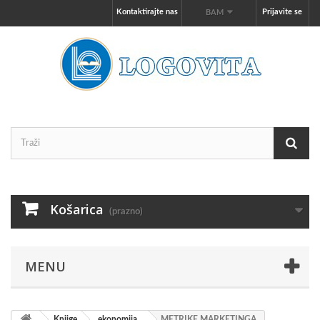
Kontaktirajte nas
Prijavite se
BAM
Košarica
(prazno)
MENU
Knjige
ekonomija
METRIKE MARKETINGA