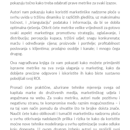
pokazuju točno kako treba odabrati prave metrike za svaki izazov.
Autori nam pokazuju kako koristiti marketinške nadzorne ploče u
svrhu uvida u tržišnu dinamiku iz različitih gledišta, uz maksimalnu
točnost, i „triangulaciju” podataka i informacija, da bi se dobila
optimalna rješenja. Otkrit ćete metrike velike vrijednosti za gotovo
svaki aspekt marketinga: promotivnu strategiju, oglašavanje, i
distribuciju; percepciju kupaca, tržišni udjel; snagu konkurenata;
maržu i određivanje cijena; proizvode i portfelje; profitabilnost
poslovanja s klijentima; prodajno osoblje i kanale; i mnogo čega
drugog.
Ova nagrađivana knjiga će vam pokazati kako možete primijeniti
ispravne metrike na sva svoja ulaganja u marketing, kako da
dobijete precizne odgovore i iskoristite ih kako biste sustavno
poboljšali svoj ROI.
Pronaći ćete praktične, ažurirane tehnike mjerenja svega od
kapitala marke do društvenih medija, marketinškog udjela i
angažmana na webu. Za svaku metriku, autori nude pozitivnu i
negativnu stranu, te kompromise među raznim mogućnostima – i
na taj vam način pomažu da shvatite što te brojke doista znače.
Naučit ćete kako oblikovati i tumačiti marketinšku nadzornu ploču
u svrhu otkrivanja nadolazećih prilika i rizika te kako da koristite
moćne nove tehnike modeliranja u svrhu optimizacije svake odluke
koju donesete. U ovom drugom izdanju autori su proširili svoj