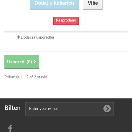
Dodaj u košaricu
Više
Rasprodano
Dodaj za usporedbu
Usporedi (
0
)
Prikazuje 1 - 2 of 2 stavki
Bilten