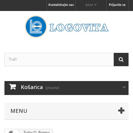
Kontaktirajte nas
Prijavite se
BAM
Košarica
(prazno)
MENU
Tudor O. Bompa