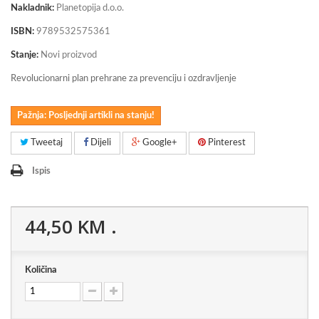
Nakladnik:
Planetopija d.o.o.
ISBN:
9789532575361
Stanje:
Novi proizvod
Revolucionarni plan prehrane za prevenciju i ozdravljenje
Pažnja: Posljednji artikli na stanju!
Tweetaj
Dijeli
Google+
Pinterest
Ispis
44,50 KM
.
Količina