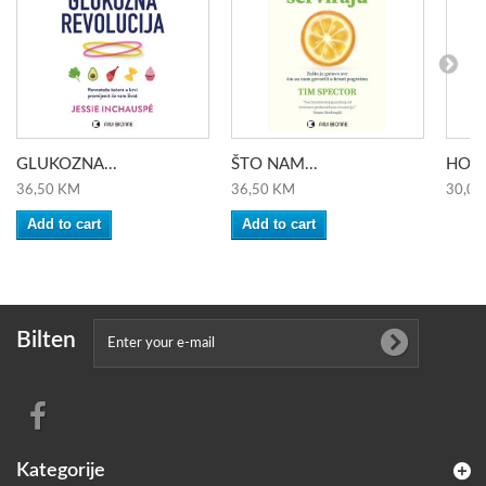
GLUKOZNA...
ŠTO NAM...
HODA
36,50 KM
36,50 KM
30,00
Add to cart
Add to cart
Bilten
Kategorije