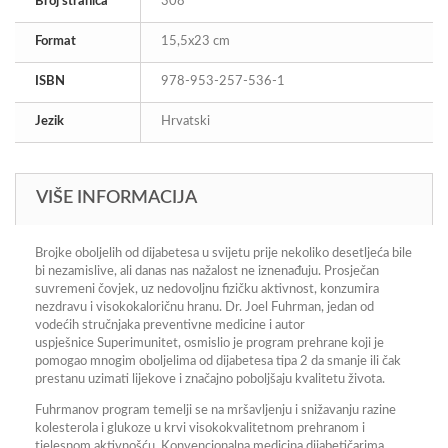
Broj stranica
308
Format
15,5x23 cm
ISBN
978-953-257-536-1
Jezik
Hrvatski
VIŠE INFORMACIJA
Brojke oboljelih od dijabetesa u svijetu prije nekoliko desetljeća bile
bi nezamislive, ali danas nas nažalost ne iznenađuju. Prosječan
suvremeni čovjek, uz nedovoljnu fizičku aktivnost, konzumira
nezdravu i visokokaloričnu hranu. Dr. Joel Fuhrman, jedan od
vodećih stručnjaka preventivne medicine i autor
uspješnice
Superimunitet
, osmislio je program prehrane koji je
pomogao mnogim oboljelima od dijabetesa tipa 2 da smanje ili čak
prestanu uzimati lijekove i značajno poboljšaju kvalitetu života.
Fuhrmanov program temelji se na mršavljenju i snižavanju razine
kolesterola i glukoze u krvi visokokvalitetnom prehranom i
tjelesnom aktivnošću. Konvencionalna medicina dijabetičarima