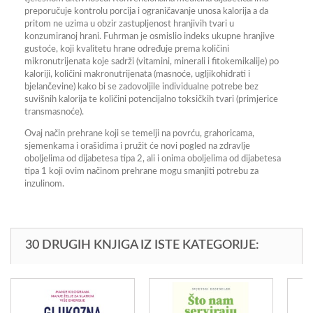
preporučuje kontrolu porcija i ograničavanje unosa kalorija a da
pritom ne uzima u obzir zastupljenost hranjivih tvari u
konzumiranoj hrani. Fuhrman je osmislio indeks ukupne hranjive
gustoće, koji kvalitetu hrane određuje prema količini
mikronutrijenata koje sadrži (vitamini, minerali i fitokemikalije) po
kaloriji, količini makronutrijenata (masnoće, ugljikohidrati i
bjelančevine) kako bi se zadovoljile individualne potrebe bez
suvišnih kalorija te količini potencijalno toksičkih tvari (primjerice
transmasnoće).
Ovaj način prehrane koji se temelji na povrću, grahoricama,
sjemenkama i orašidima i pružit će novi pogled na zdravlje
oboljelima od dijabetesa tipa 2, ali i onima oboljelima od dijabetesa
tipa 1 koji ovim načinom prehrane mogu smanjiti potrebu za
inzulinom.
30 DRUGIH KNJIGA IZ ISTE KATEGORIJE: