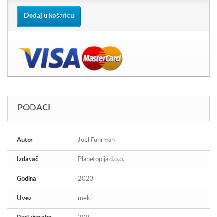
Dodaj u košaricu
PODACI
Autor
Joel Fuhrman
Izdavač
Planetopija d.o.o.
Godina
2023
Uvez
meki