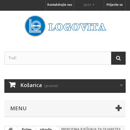
Kontaktirajte nas
Prijavite se
BAM
Košarica
(prazno)
MENU
Knjige
zdravlje
PRIRODNA RJEŠENJA ZA DIJABETES