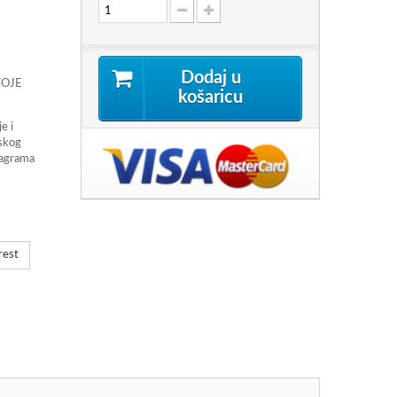
Dodaj u
VOJE
košaricu
e i
tskog
stagrama
rest