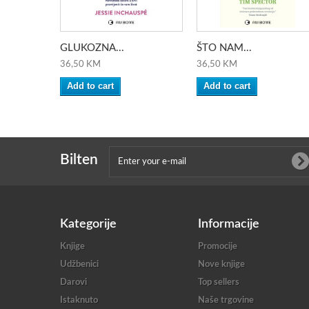
GLUKOZNA...
ŠTO NAM...
36,50 KM
36,50 KM
Add to cart
Add to cart
Bilten
Kategorije
Informacije
Knjige
Promocije
Udžbenici
Nove knjige
Darovi
Top sellers
Istaknuto
Naše trgovine