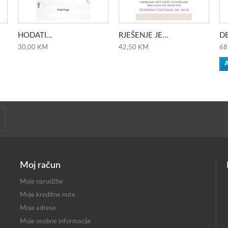
HODATI...
RJEŠENJE JE...
DE
30,00 KM
42,50 KM
68
A
Moj račun
Moje narudžbe
Moje kreditne note
Moje adrese
Moje osobne informacije