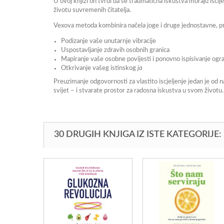
U ovoj knjizi on tvrdi da se traumatična iskustva moraju iscijel
životu suvremenih čitatelja.
Vexova metoda kombinira načela joge i druge jednostavne, pr
Podizanje vaše unutarnje vibracije
Uspostavljanje zdravih osobnih granica
Mapiranje vaše osobne povijesti i ponovno ispisivanje ogra
Otkrivanje vašeg istinskog
ja
Preuzimanje odgovornosti za vlastito iscjeljenje jedan je od 
svijet – i stvarate prostor za radosna iskustva u svom životu.
30 DRUGIH KNJIGA IZ ISTE KATEGORIJE: