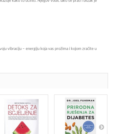
kazuje kako to učiniti. Njegov vodič lako se prati i blizak je
oju vibraciju – energiju koja vas prožima i kojom zračite u