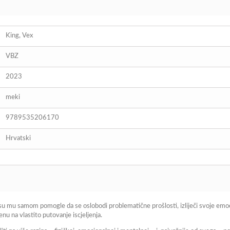
King, Vex
VBZ
2023
meki
9789535206170
Hrvatski
 su mu samom pomogle da se oslobodi problematične prošlosti, izliječi svoje emoc
nu na vlastito putovanje iscjeljenja.