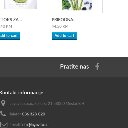
TOKS ZA...
PRIRODNA...
I VI MOŽE
,40 KM
44,50 KM
36,60 KM
dd to cart
Add to cart
Add to ca
Pratite nas
Kontakt informacije
Logovita d.o.o., Splitska 21 88000 Mostar BiH
Telefon
036 328-020
E-mail:
info@logovita.ba