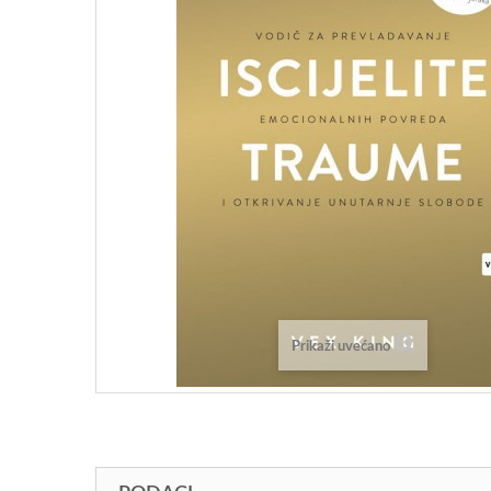
Prikaži uvećano