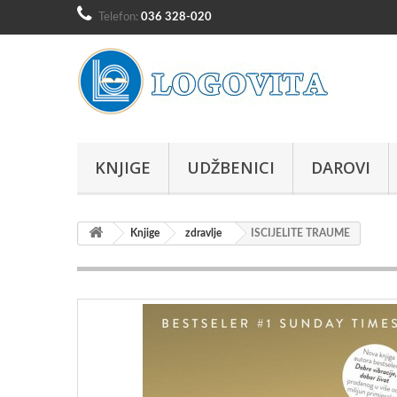
Telefon:
036 328-020
KNJIGE
UDŽBENICI
DAROVI
Knjige
zdravlje
ISCIJELITE TRAUME