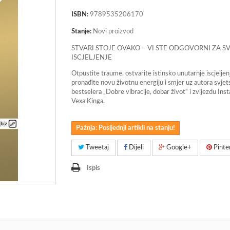
ISBN:
9789535206170
Stanje:
Novi proizvod
STVARI STOJE OVAKO – VI STE ODGOVORNI ZA S
ISCJELJENJE
Otpustite traume, ostvarite istinsko unutarnje iscjeljenj
pronađite novu životnu energiju i smjer uz autora svje
bestselera „Dobre vibracije, dobar život“ i zvijezdu In
Vexa Kinga.
Pažnja: Posljednji artikli na stanju!
Tweetaj
Dijeli
Google+
Pinte
Ispis