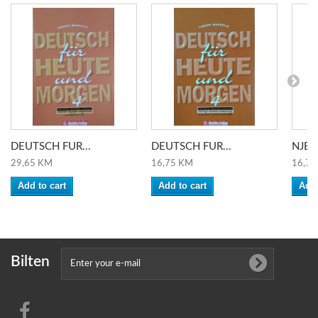
DEUTSCH FUR...
DEUTSCH FUR...
NJEM
29,65 KM
16,75 KM
16,75
Add to cart
Add to cart
Add 
Bilten