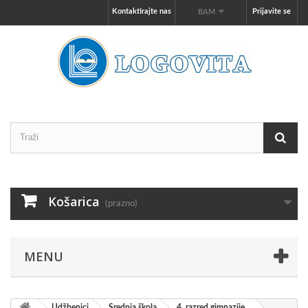
Kontaktirajte nas
Prijavite se
BAM
Košarica
(prazno)
MENU
Udžbenici
Srednja škola
4. razred gimnazije