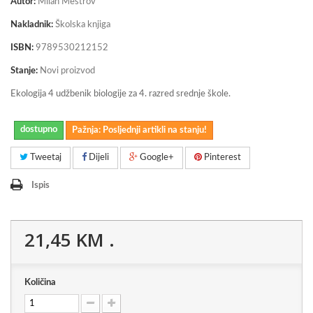
Autor:
Milan Meštrov
Nakladnik:
Školska knjiga
ISBN:
9789530212152
Stanje:
Novi proizvod
Ekologija 4 udžbenik biologije za 4. razred srednje škole.
dostupno
Pažnja: Posljednji artikli na stanju!
Tweetaj
Dijeli
Google+
Pinterest
Ispis
21,45 KM
.
Količina