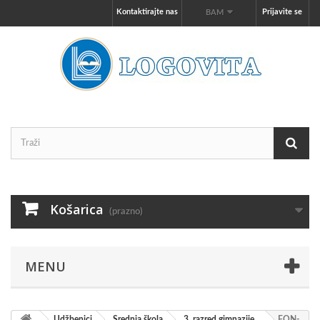
Kontaktirajte nas
Prijavite se
BAM
Košarica
(prazno)
MENU
Udžbenici
Srednja škola
3. razred gimnazije
FON-