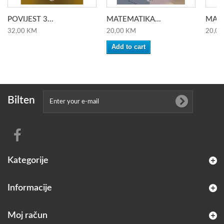
POVIJEST 3...
MATEMATIKA...
MATE
32,00 KM
20,00 KM
20,00
Add to cart
Bilten
Kategorije
Informacije
Moj račun