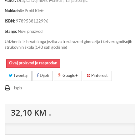
Autor:
Dragica Dujmović Markusi, Tanja Španjić
Nakladnik:
Profil Klett
ISBN:
9789538122996
Stanje:
Novi proizvod
Udžbenik iz hrvatskoga jezika za treći razred gimnazija i četverogodišnjih
strukovnih škola (140 sati godišnje)
Ovaj proizvod je rasprodan
Tweetaj
Dijeli
Google+
Pinterest
Ispis
32,10 KM
.