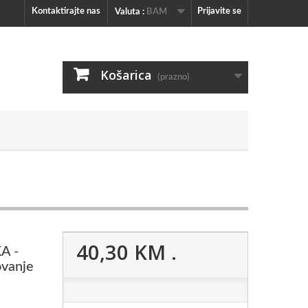
Kontaktirajte nas
Prijavite se
Valuta :
BAM
Košarica
(prazno)
40,30 KM
.
A -
ovanje