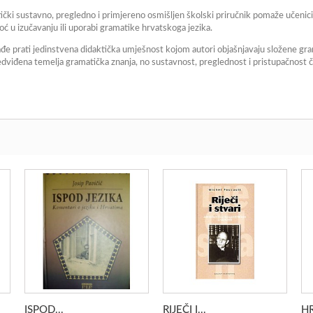
tički sustavno, pregledno i primjereno osmišljen školski priručnik pomaže učenic
oć u izučavanju ili uporabi gramatike hrvatskoga jezika.
ađe prati jedinstvena didaktička umješnost kojom autori objašnjavaju složene gr
iđena temelja gramatička znanja, no sustavnost, preglednost i pristupačnost čin
ISPOD...
RIJEČI I...
HR