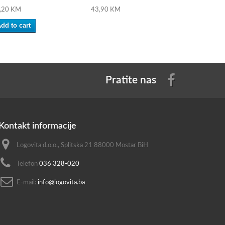
,20 KM
43,90 KM
35,20 KM
dd to cart
Add to ca
Pratite nas
Kontakt informacije
Logovita d.o.o., Splitska 21 88000 Mostar BiH
Telefon
036 328-020
E-mail:
info@logovita.ba