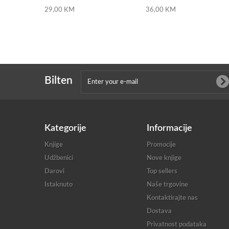
29,00 KM
36,00 KM
Bilten
Kategorije
Informacije
Knjige
Promocije
Udžbenici
Nove knjige
Darovi
Top sellers
Istaknuto
Naše trgovine
Kontaktirajte nas
Dostava
Privatnost podataka