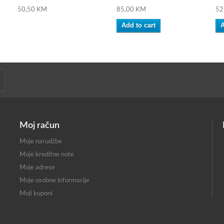
50,50 KM
85,00 KM
52
Add to cart
A
Moj račun
Moje narudžbe
Moje kreditne note
Moje adrese
Moje osobne informacije
Moji kuponi