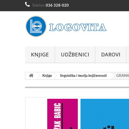
Telefon:
036 328-020
KNJIGE
UDŽBENICI
DAROVI
Knjige
lingvistika i teorija književnosti
GRAMATI