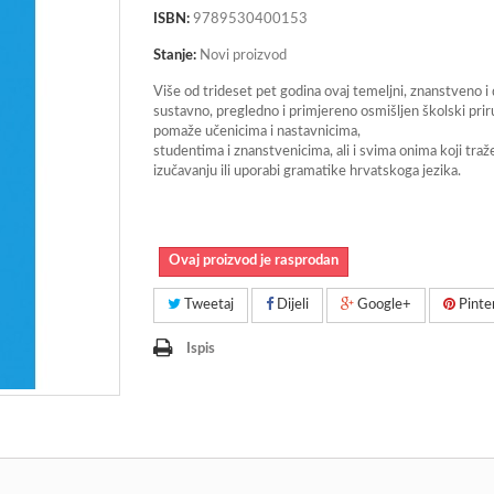
ISBN:
9789530400153
Stanje:
Novi proizvod
Više od trideset pet godina ovaj temeljni, znanstveno i 
sustavno, pregledno i primjereno osmišljen školski prir
pomaže učenicima i nastavnicima,
studentima i znanstvenicima, ali i svima onima koji tra
izučavanju ili uporabi gramatike hrvatskoga jezika.
Ovaj proizvod je rasprodan
Tweetaj
Dijeli
Google+
Pinte
Ispis