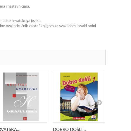
ima i nastavnicima,
amatike hrvatskoga jezika.
e ovaj priručnik zaista "knjigom za svaki dom i svaki radni
VATSKA...
DOBRO DOŠLI...
DOBRO DO