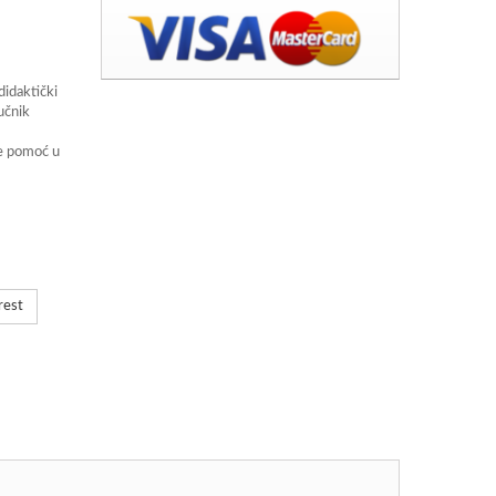
didaktički
učnik
že pomoć u
rest