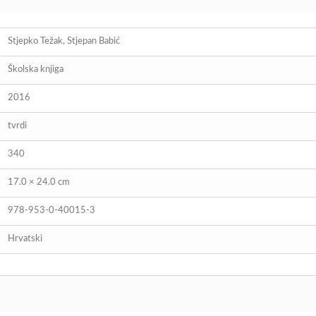
Stjepko Težak, Stjepan Babić
Školska knjiga
2016
tvrdi
340
17.0 × 24.0 cm
978-953-0-40015-3
Hrvatski