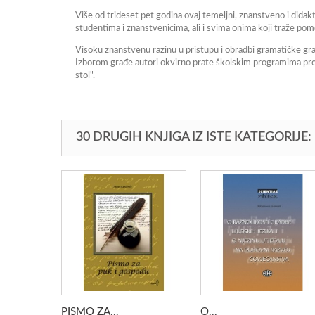
Više od trideset pet godina ovaj temeljni, znanstveno i didak
studentima i znanstvenicima, ali i svima onima koji traže pom
Visoku znanstvenu razinu u pristupu i obradbi gramatičke gr
Izborom građe autori okvirno prate školskim programima predv
stol".
30 DRUGIH KNJIGA IZ ISTE KATEGORIJE:
PISMO ZA...
O...