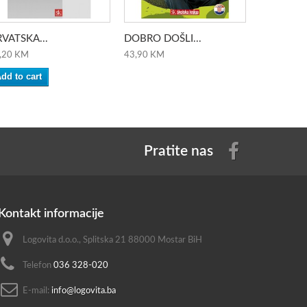
VATSKA...
DOBRO DOŠLI...
DOBRO DO
,20 KM
43,90 KM
35,20 KM
dd to cart
Add to ca
Pratite nas
Kontakt informacije
Logovita d.o.o., Splitska 21 88000 Mostar BiH
Telefon
036 328-020
E-mail:
info@logovita.ba