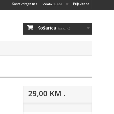
Kontaktirajte nas
Prijavite se
Valuta :
BAM
Košarica
(prazno)
29,00 KM
.