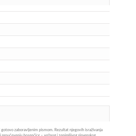
i gotovo zaboravljenim pismom. Rezultat njegovih israživanja
zi proučavanju bosančice – važnog i zanimljivog slavenskog