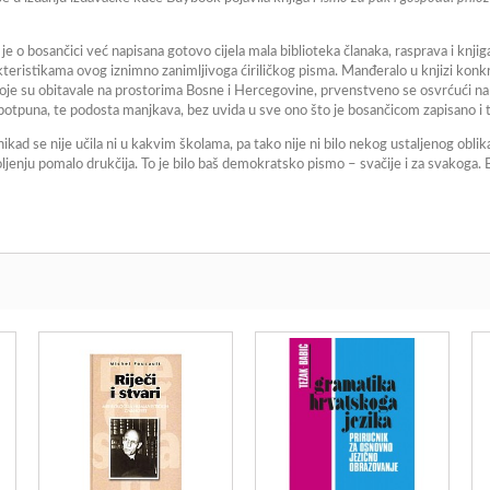
o bosančici već napisana gotovo cijela mala biblioteka članaka, rasprava i knjiga, 
rakteristikama ovog iznimno zanimljivoga ćiriličkog pisma. Manđeralo u knjizi kon
 koje su obitavale na prostorima Bosne i Hercegovine, prvenstveno se osvrćući na
epotpuna, te podosta manjkava, bez uvida u sve ono što je bosančicom zapisano i 
ikad se nije učila ni u kakvim školama, pa tako nije ni bilo nekog ustaljenog oblik
jenju pomalo drukčija. To je bilo baš demokratsko pismo – svačije i za svakoga. Bi