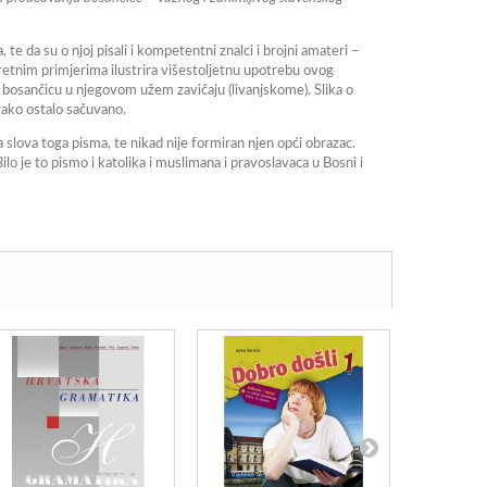
te da su o njoj pisali i kompetentni znalci i brojni amateri –
kretnim primjerima ilustrira višestoljetnu upotrebu ovog
 bosančicu u njegovom užem zavičaju (livanjskome). Slika o
tako ostalo sačuvano.
a slova toga pisma, te nikad nije formiran njen opći obrazac.
lo je to pismo i katolika i muslimana i pravoslavaca u Bosni i