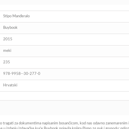
Stipo Manđeralo
Buybook
2015
meki
235
978-9958--30-277-0
Hrvatski
znalo tragati za dokumentima napisanim bosančicom, kod nas odavno zanemarenim 
 se u izdanju izdavačke kuće Buybook pojavila knjiga
Pismo za puk i gospodu: prilo