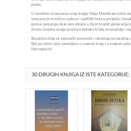
pisma
.
U uvodnim stranicama svoje knjige Stipo Manđeralo ističe da je 
izneseno je mnoštvo sudova i različitih teza o porijeklu i ka
pisma i pokazuje da je ono utkano u život brojnih generacija
životu čovjeka ovoga prostora itekako bi bila siromašnija i n
Bosančica koja se samoučki prenosila s naraštaja na naraštaj, n
Baš po tome i jest zanimljiva: u svakom kraju i u svakom pokol
Hercegovini.
30 DRUGIH KNJIGA IZ ISTE KATEGORIJE: