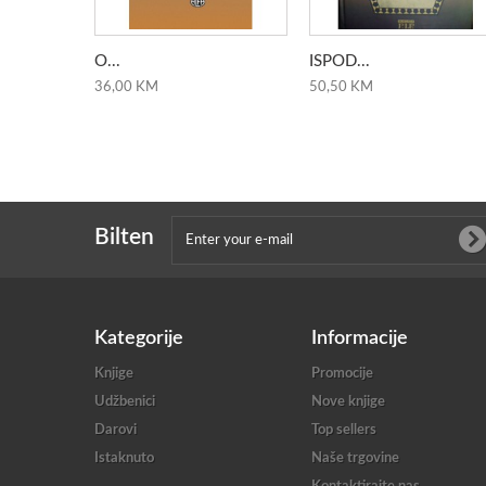
O...
ISPOD...
36,00 KM
50,50 KM
Bilten
Kategorije
Informacije
Knjige
Promocije
Udžbenici
Nove knjige
Darovi
Top sellers
Istaknuto
Naše trgovine