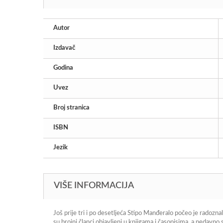
Autor
Izdavač
Godina
Uvez
Broj stranica
ISBN
Jezik
VIŠE INFORMACIJA
Još prije tri i po desetljeća Stipo Manđeralo počeo je rado
su brojni članci objavljeni u knjigama i časopisima, a nedavno