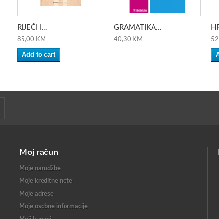
RIJEČI I...
GRAMATIKA...
HR
85,00 KM
40,30 KM
52
Add to cart
A
Moj račun
Moje narudžbe
Moje kreditne note
Moje adrese
Moje osobne informacije