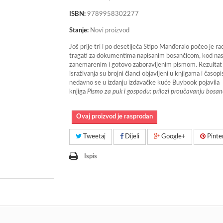
ISBN:
9789958302277
Stanje:
Novi proizvod
Još prije tri i po desetljeća Stipo Manđeralo počeo je r
tragati za dokumentima napisanim bosančicom, kod na
zanemarenim i gotovo zaboravljenim pismom. Rezultat
israživanja su brojni članci objavljeni u knjigama i časopi
nedavno se u izdanju izdavačke kuće Buybook pojavila
knjiga
Pismo za puk i gospodu: prilozi proučavanju bosanči
Ovaj proizvod je rasprodan
Tweetaj
Dijeli
Google+
Pinte
Ispis