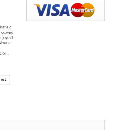
adoznalo
s odavno
 njegovih
sima, a
ce ...
rest