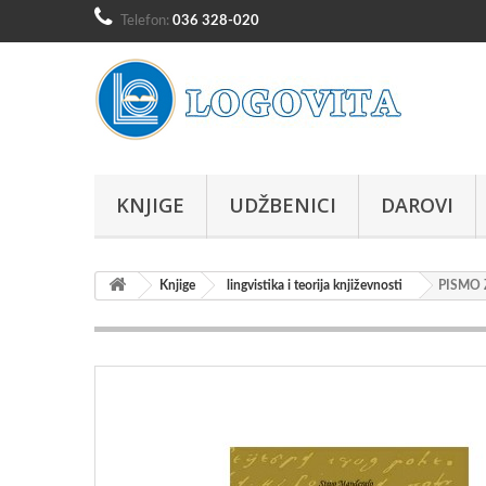
Telefon:
036 328-020
KNJIGE
UDŽBENICI
DAROVI
Knjige
lingvistika i teorija književnosti
PISMO 