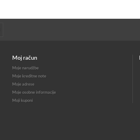
Moj račun
Moje narudžbe
Moje kreditne note
Moje adrese
Moje osobne informacije
Moji kuponi