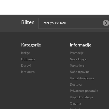
Bilten
Kategorije
Informacije
Knjige
Promocije
Udžbenici
Nove knjige
Darovi
Top sellers
Istaknuto
Naše trgovine
Kontaktirajte nas
Dostava
Privatnost podataka
Uvjeti korištenja
O nama