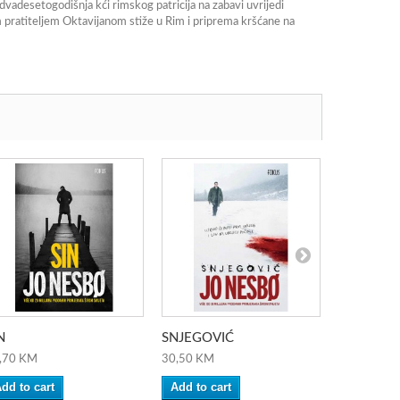
, dvadesetogodišnja kći rimskog patricija na zabavi uvrijedi
m pratiteljem Oktavijanom stiže u Rim i priprema kršćane na
N
SNJEGOVIĆ
LEOPARD
,70 KM
30,50 KM
39,70 KM
dd to cart
Add to cart
Add to ca