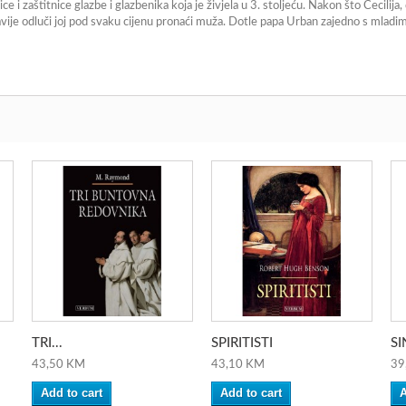
e i zaštitnice glazbe i glazbenika koja je živjela u 3. stoljeću. Nakon što Cecilija
ije odluči joj pod svaku cijenu pronaći muža. Dotle papa Urban zajedno s mladi
TRI...
SPIRITISTI
SI
43,50 KM
43,10 KM
39
Add to cart
Add to cart
A