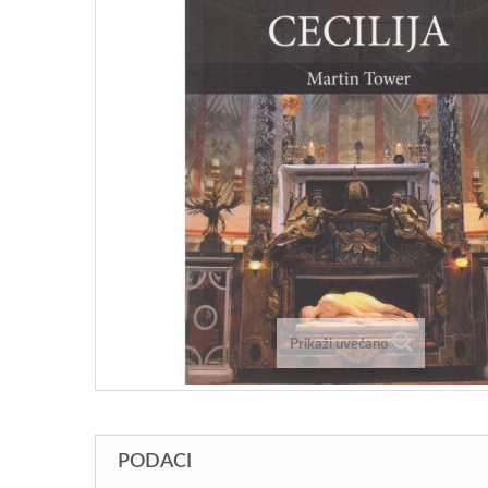
Prikaži uvećano
PODACI