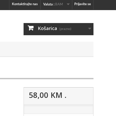
Kontaktirajte nas
Prijavite se
Valuta :
BAM
Košarica
(prazno)
58,00 KM
.