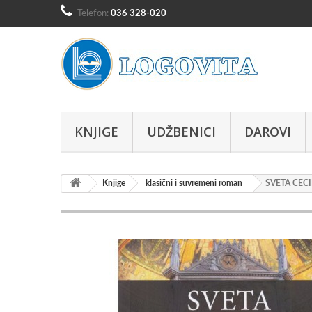
Telefon:
036 328-020
KNJIGE
UDŽBENICI
DAROVI
Knjige
klasični i suvremeni roman
SVETA CECI