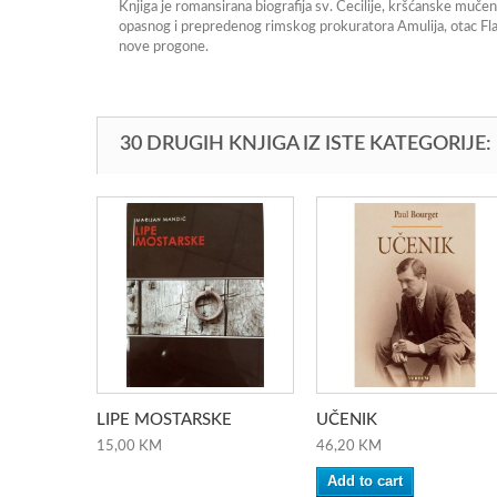
Knjiga je romansirana biografija sv. Cecilije, kršćanske mučenic
opasnog i prepredenog rimskog prokuratora Amulija, otac Flav
nove progone.
30 DRUGIH KNJIGA IZ ISTE KATEGORIJE:
LIPE MOSTARSKE
UČENIK
15,00 KM
46,20 KM
Add to cart