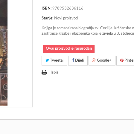
ISBN:
9789532636116
Stanje:
Novi proizvod
Knjiga je romansirana biografija sv. Cecilije, kršćanske 
zaštitnice glazbe i glazbenika koja je živjela u 3. stoljeć
Ovaj proizvod je rasprodan
Tweetaj
Dijeli
Google+
Pinte
Ispis