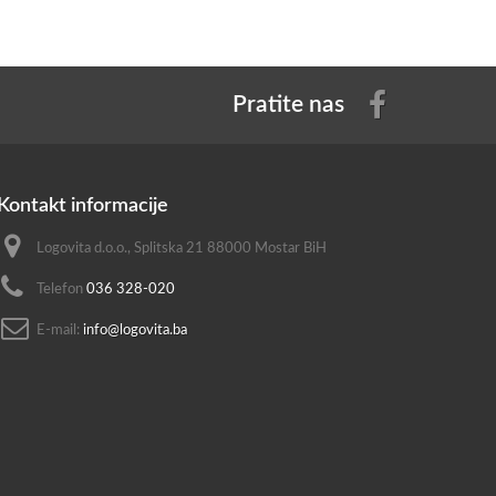
Pratite nas
Kontakt informacije
Logovita d.o.o., Splitska 21 88000 Mostar BiH
Telefon
036 328-020
E-mail:
info@logovita.ba