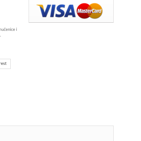
mučenice i
u.
rest