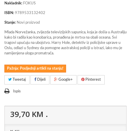
Nakladnik:
FOKUS
ISBN:
9789533132402
Stanje:
Novi proizvod
Mlada Norvežanka, zvijezda televizijskih sapunica, koja je došla u Australiju
kako bi radila kao konobarica, pronađena je mrtva na obali oceana. Svi
tragovi upućuju na ubojstvo. Harry Hole, detektiv iz policijske uprave u
Oslu, odlazi u Sydney da pomogne australskoj policiji u istrazi, iako mu je
namijenjena uloga promatrača.
Pažnja: Posljednji artikli na stanju!
Tweetaj
Dijeli
Google+
Pinterest
Ispis
39,70 KM
.