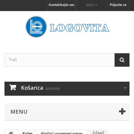
Kontaktirajte nas
Prijavite se
BAM
Košarica
(prazno)
MENU
Knjige
klasični i suvremeni roman
ŠIŠMIŠ