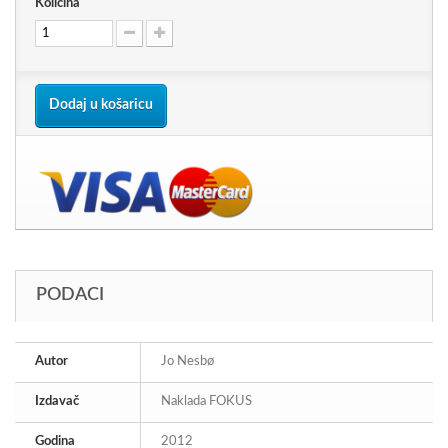
Količina
Dodaj u košaricu
PODACI
Autor
Jo Nesbø
Izdavač
Naklada FOKUS
Godina
2012