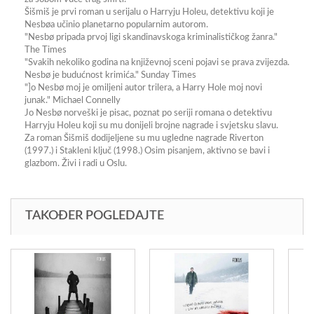
Šišmiš je prvi roman u serijalu o Harryju Holeu, detektivu koji je
Nesbøa učinio planetarno popularnim autorom.
"Nesbø pripada prvoj ligi skandinavskoga kriminalističkog žanra."
The Times
"Svakih nekoliko godina na književnoj sceni pojavi se prava zvijezda.
Nesbø je budućnost krimića." Sunday Times
"]o Nesbø moj je omiljeni autor trilera, a Harry Hole moj novi
junak." Michael Connelly
Jo Nesbø norveški je pisac, poznat po seriji romana o detektivu
Harryju Holeu koji su mu donijeli brojne nagrade i svjetsku slavu.
Za roman Šišmiš dodijeljene su mu ugledne nagrade Riverton
(1997.) i Stakleni ključ (1998.) Osim pisanjem, aktivno se bavi i
glazbom. Živi i radi u Oslu.
TAKOĐER POGLEDAJTE