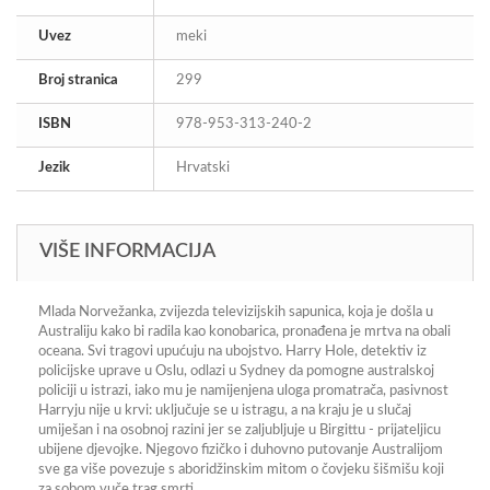
Uvez
meki
Broj stranica
299
ISBN
978-953-313-240-2
Jezik
Hrvatski
VIŠE INFORMACIJA
Mlada Norvežanka, zvijezda televizijskih sapunica, koja je došla u
Australiju kako bi radila kao konobarica, pronađena je mrtva na obali
oceana. Svi tragovi upućuju na ubojstvo. Harry Hole, detektiv iz
policijske uprave u Oslu, odlazi u Sydney da pomogne australskoj
policiji u istrazi, iako mu je namijenjena uloga promatrača, pasivnost
Harryju nije u krvi: uključuje se u istragu, a na kraju je u slučaj
umiješan i na osobnoj razini jer se zaljubljuje u Birgittu - prijateljicu
ubijene djevojke. Njegovo fizičko i duhovno putovanje Australijom
sve ga više povezuje s aboridžinskim mitom o čovjeku šišmišu koji
za sobom vuče trag smrti.