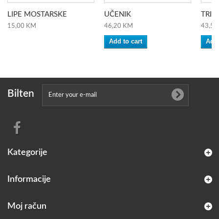
LIPE MOSTARSKE
UČENIK
TRI...
15,00 KM
46,20 KM
43,50
Add to cart
Add 
Bilten
Kategorije
Informacije
Moj račun