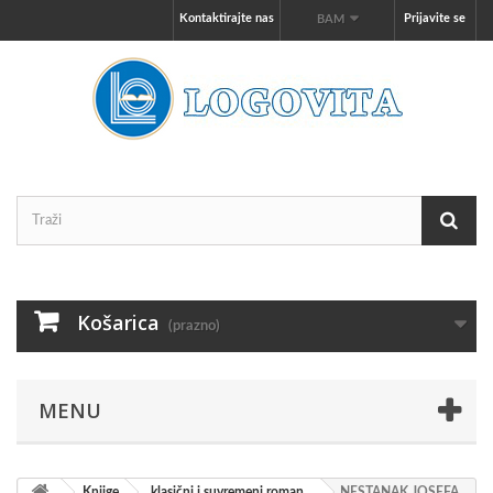
Kontaktirajte nas
Prijavite se
BAM
Košarica
(prazno)
MENU
Knjige
klasični i suvremeni roman
NESTANAK JOSEFA