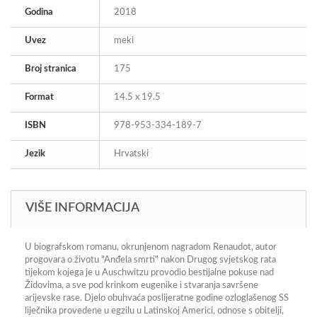
Godina
2018
Uvez
meki
Broj stranica
175
Format
14.5 x 19.5
ISBN
978-953-334-189-7
Jezik
Hrvatski
VIŠE INFORMACIJA
U biografskom romanu, okrunjenom nagradom Renaudot, autor
progovara o životu "Anđela smrti" nakon Drugog svjetskog rata
tijekom kojega je u Auschwitzu provodio bestijalne pokuse nad
Židovima, a sve pod krinkom eugenike i stvaranja savršene
arijevske rase. Djelo obuhvaća poslijeratne godine ozloglašenog SS
liječnika provedene u egzilu u Latinskoj Americi, odnose s obitelji,