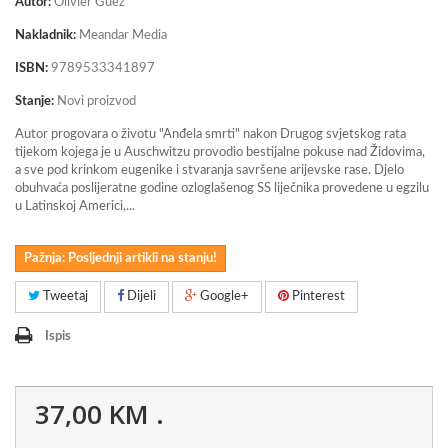
Autor:
Olivier Guez
Nakladnik:
Meandar Media
ISBN:
9789533341897
Stanje:
Novi proizvod
Autor progovara o životu "Anđela smrti" nakon Drugog svjetskog rata
tijekom kojega je u Auschwitzu provodio bestijalne pokuse nad Židovima,
a sve pod krinkom eugenike i stvaranja savršene arijevske rase. Djelo
obuhvaća poslijeratne godine ozloglašenog SS liječnika provedene u egzilu
u Latinskoj Americi,...
Pažnja: Posljednji artikli na stanju!
Tweetaj
Dijeli
Google+
Pinterest
Ispis
37,00 KM
.