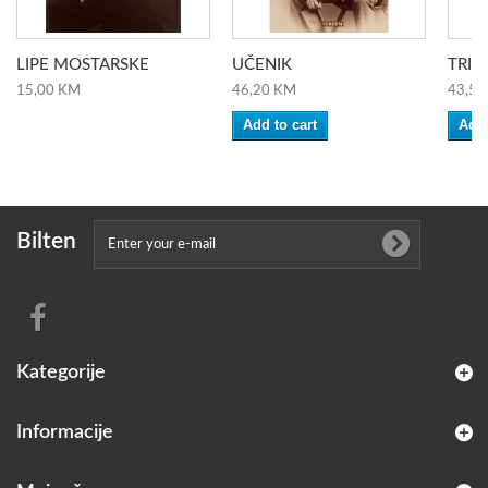
LIPE MOSTARSKE
UČENIK
TRI...
15,00 KM
46,20 KM
43,50
Add to cart
Add 
Bilten
Kategorije
Informacije