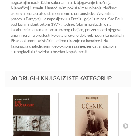
negdašnjim nacističkim suborcima te izbjegavanje izručenja
Njemačkoj i Izraelu. Unatoč svim pokušajima uhićenja, zločinac
uspijeva pronaći utočišta ponajprije u peronističkoj Argentini,
potom u Paragvaju, a naposljetku u Brazilu, gdje i umire u Sao Paulu
pod lažnim identitetom 1979. godine. Glavni naglasak je na
karakternim crtama monstruoznog ubojice, perverznosti njegova
uma i morama prošlosti koje ga progone dok gubi podršku najbližih.
Pisac dokumentarističkim stilom ukazuje na banalnost zla.
Fascinacija dijaboličnom ideologijom i zaslijepljenost ambicijom
strmoglavljuju čovjeka u bezdan izopačenosti.
30 DRUGIH KNJIGA IZ ISTE KATEGORIJE: