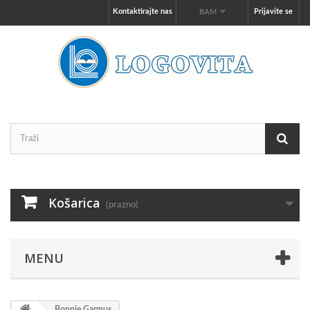
Kontaktirajte nas
Prijavite se
BAM
Košarica
(prazno)
MENU
Bonnie Garmus