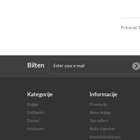
Prikazuje 1
Bilten
Kategorije
Informacije
Knjige
Promocije
Udžbenici
Nove knjige
Darovi
Top sellers
Istaknuto
Naše trgovine
Kontaktirajte nas