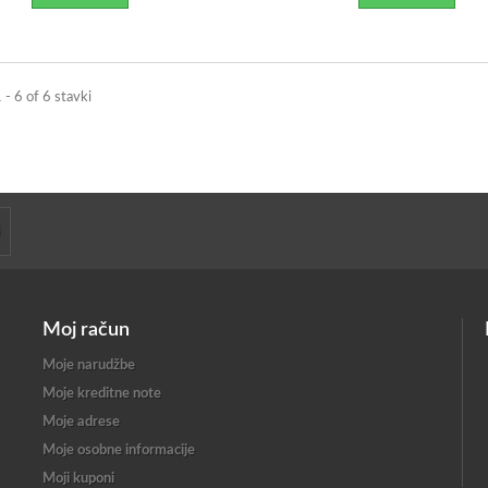
 - 6 of 6 stavki
Moj račun
Moje narudžbe
Moje kreditne note
Moje adrese
Moje osobne informacije
Moji kuponi