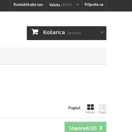
Kontaktirajte nas
Prijavite se
Valuta :
BAM
Košarica
(prazno)
Pogled:
Mreža
Popis
Usporedi (
0
)