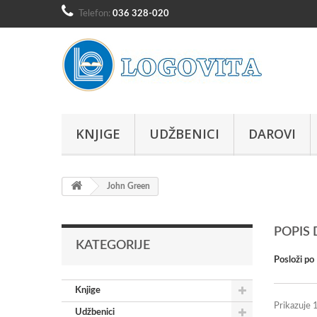
Telefon:
036 328-020
KNJIGE
UDŽBENICI
DAROVI
John Green
POPIS
KATEGORIJE
Posloži po
Knjige
Prikazuje 1
Udžbenici