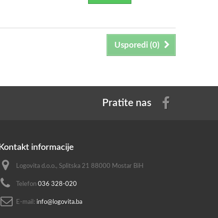
Usporedi (
0
)
Pratite nas
Kontakt informacije
Logovita d.o.o., Splitska 21 88000 Mostar BiH
Telefon
036 328-020
E-mail:
info@logovita.ba