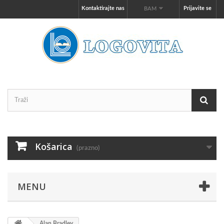
Kontaktirajte nas
Prijavite se
BAM
Košarica
(prazno)
MENU
Alan Bradley