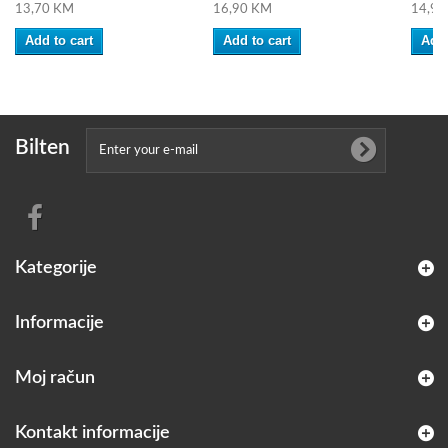
13,70 KM
16,90 KM
14,90
Add to cart
Add to cart
Add 
Bilten
Kategorije
Informacije
Moj račun
Kontakt informacije