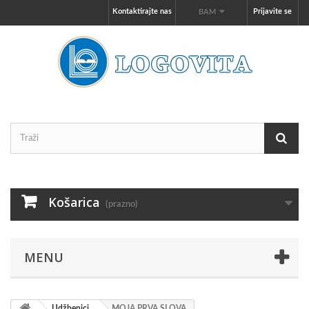
Kontaktirajte nas
Prijavite se
BAM
Košarica
(prazno)
MENU
Udžbenici
MOJA PRVA SLOVA