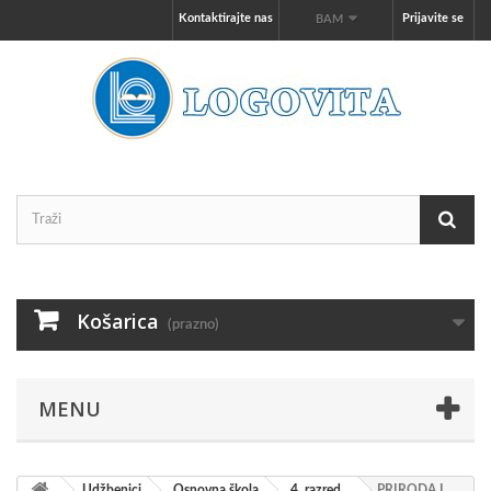
Kontaktirajte nas
Prijavite se
BAM
Košarica
(prazno)
MENU
Udžbenici
Osnovna škola
4. razred
PRIRODA I