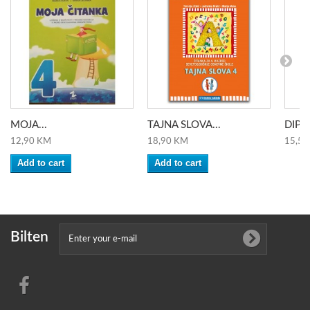
MOJA...
TAJNA SLOVA...
DIP I
12,90 KM
18,90 KM
15,50
Add to cart
Add to cart
Bilten