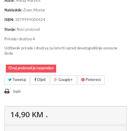
Autor:
Marija Marinčić
Nakladnik:
Znam Mostar
ISBN:
3879999000424
Stanje:
Novi proizvod
Priroda i društvo 4
Udžbenik prirode i društva za četvrti razred devetogodišnje osnovne
škole
Ovaj proizvod je rasprodan
Tweetaj
Dijeli
Google+
Pinterest
Ispis
14,90 KM
.