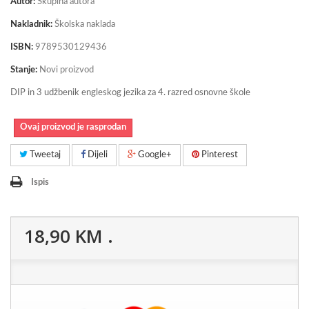
Autor:
Skupina autora
Nakladnik:
Školska naklada
ISBN:
9789530129436
Stanje:
Novi proizvod
DIP in 3 udžbenik engleskog jezika za 4. razred osnovne škole
Ovaj proizvod je rasprodan
Tweetaj
Dijeli
Google+
Pinterest
Ispis
18,90 KM
.