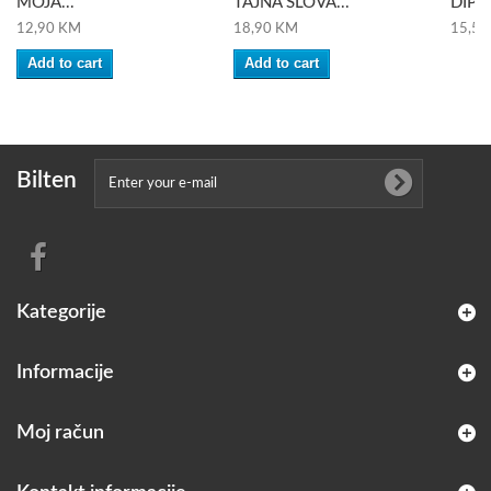
MOJA...
TAJNA SLOVA...
DIP I
12,90 KM
18,90 KM
15,50
Add to cart
Add to cart
Bilten
Kategorije
Informacije
Moj račun