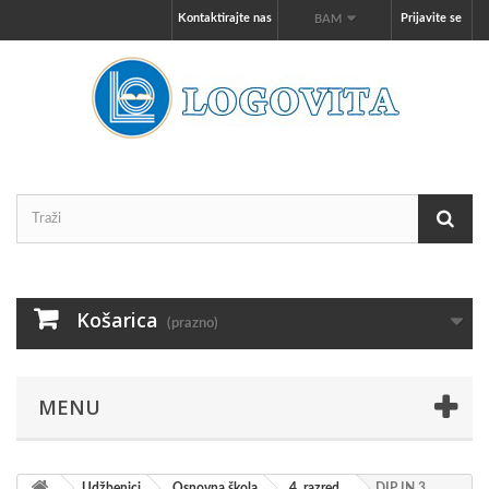
Kontaktirajte nas
Prijavite se
BAM
Košarica
(prazno)
MENU
Udžbenici
Osnovna škola
4. razred
DIP IN 3