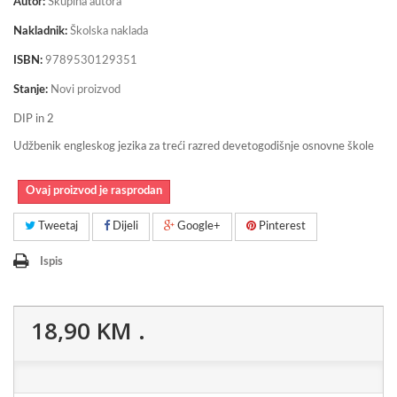
Autor:
Skupina autora
Nakladnik:
Školska naklada
ISBN:
9789530129351
Stanje:
Novi proizvod
DIP in 2
Udžbenik engleskog jezika za treći razred devetogodišnje osnovne škole
Ovaj proizvod je rasprodan
Tweetaj
Dijeli
Google+
Pinterest
Ispis
18,90 KM
.