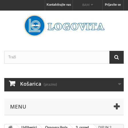
Kontaktirajte nas
Prijavite se
BAM
Košarica
(prazno)
MENU
Udžbenici
Osnovna škola
3. razred
DIP IN 2