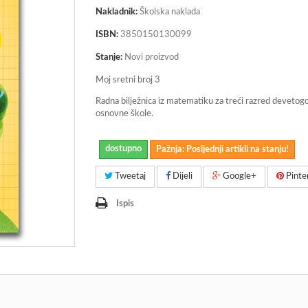
Nakladnik:
Školska naklada
ISBN:
3850150130099
Stanje:
Novi proizvod
Moj sretni broj 3
Radna bilježnica iz matematiku za treći razred devetog
osnovne škole.
dostupno
Pažnja: Posljednji artikli na stanju!
Tweetaj
Dijeli
Google+
Pinte
Ispis