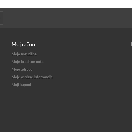
Moj račun
Moje narudžbe
Moje kreditne note
Moje adrese
Moje osobne informacije
Moji kuponi