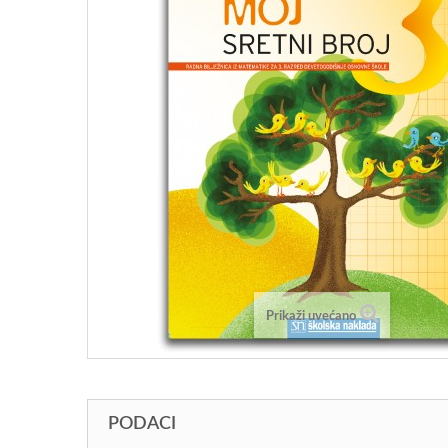
Prikaži uvećano
PODACI