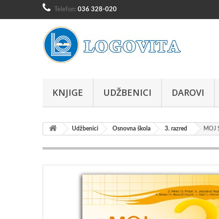
Telefon:
036 328-020
KNJIGE
UDŽBENICI
DAROVI
Udžbenici
Osnovna škola
3. razred
MOJ 