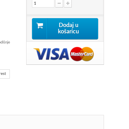
Dodaj u
košaricu
odišnje
rest