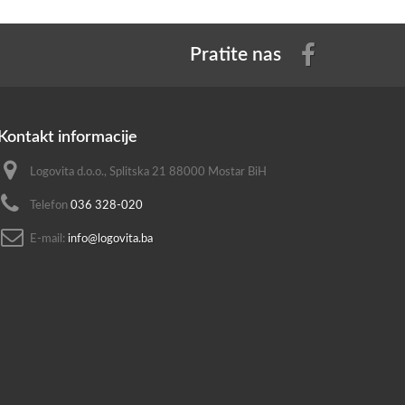
Pratite nas
Kontakt informacije
Logovita d.o.o., Splitska 21 88000 Mostar BiH
Telefon
036 328-020
E-mail:
info@logovita.ba