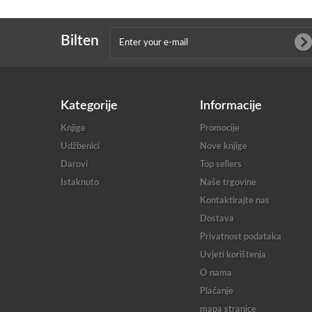
Bilten
Kategorije
Informacije
Knjige
Promocije
Udžbenici
Nove knjige
Darovi
Top sellers
Istaknuto
Naše trgovine
Kontaktirajte nas
Dostava
Privatnost podataka
Uvjeti korištenja
O nama
Plaćanje
mapa stranice