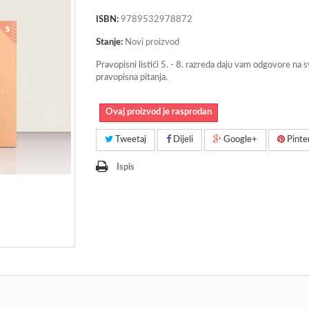
ISBN:
9789532978872
Stanje:
Novi proizvod
Pravopisni listići 5. - 8. razreda daju vam odgovore na 
pravopisna pitanja.
Ovaj proizvod je rasprodan
Tweetaj
Dijeli
Google+
Pinte
Ispis