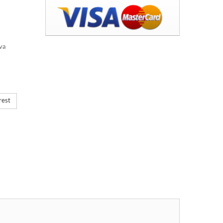
sva
rest