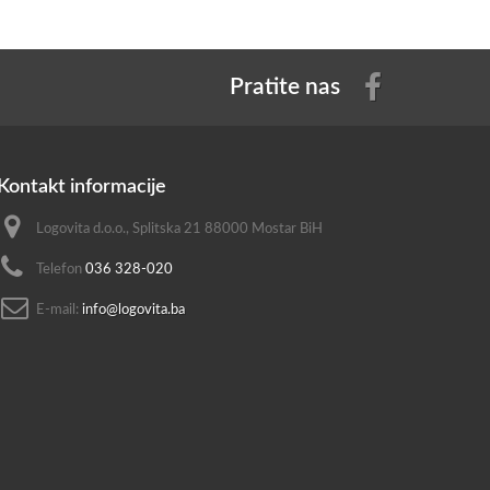
Pratite nas
Kontakt informacije
Logovita d.o.o., Splitska 21 88000 Mostar BiH
Telefon
036 328-020
E-mail:
info@logovita.ba