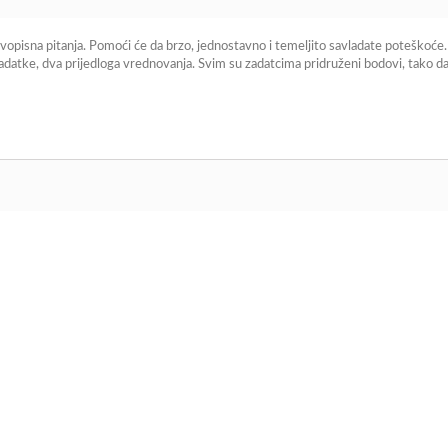
avopisna pitanja. Pomoći će da brzo, jednostavno i temeljito savladate poteškoće. 
zadatke, dva prijedloga vrednovanja. Svim su zadatcima pridruženi bodovi, tako da 