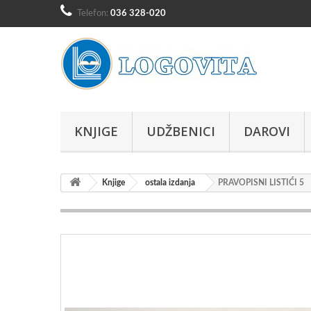
Telefon:
036 328-020
KNJIGE
UDŽBENICI
DAROVI
Knjige
ostala izdanja
PRAVOPISNI LISTIĆI 5