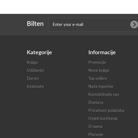
Bilten
Kategorije
Informacije
Knjige
Promocije
Udžbenici
Nove knjige
Darovi
Top sellers
Istaknuto
Naše trgovine
Kontaktirajte nas
Dostava
Privatnost podataka
Uvjeti korištenja
O nama
Plaćanje