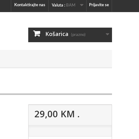
Kontaktirajte nas
Prijavite se
Valuta :
BAM
Košarica
(prazno)
29,00 KM
.