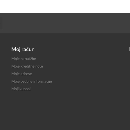
Moj račun
Moje narudžbe
Moje kreditne note
Moje adrese
Moje osobne informacije
Moji kuponi