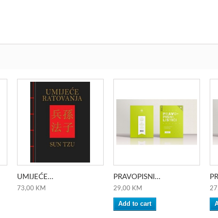
UMIJEĆE...
PRAVOPISNI...
PR
73,00 KM
29,00 KM
27
Add to cart
A