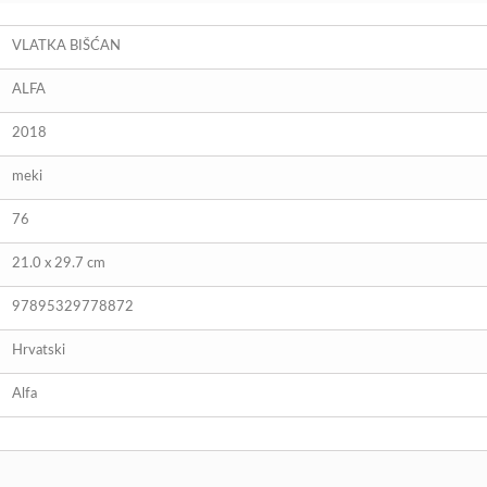
VLATKA BIŠĆAN
ALFA
2018
meki
76
21.0 x 29.7 cm
97895329778872
Hrvatski
Alfa