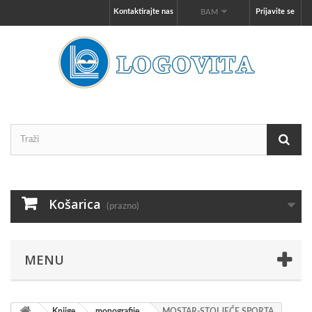
Kontaktirajte nas
Prijavite se
BAM
Košarica
(prazno)
MENU
Knjige
monografije
MOSTAR-STOLJEĆE SPORTA