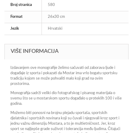
Broj stranica
580
Format
26x30 cm
Jezik
Hrvatski
VIŠE INFORMACIJA
Izdavanjem ove monografije želimo sačuvati od zaborava ljude i
događaje iz sporta i pokazati da Mostar ima vrlo bogatu sportsku
tradiciju kojom se može pohvaliti malo koji grad na ovim
prostorima.
Monografija sadrži veliki dio fotografskog i pisanog materijala o
svemu što se u mostarskom sportu događalo u proteklih 100 i više
godina.
Možemo biti ponosni na brojnu plejadu sportaša, sportskih
djelatnika i sportskih novinara koji su čuvali i njegovali kroz sport i
jednu važnu dimenziju Mostara, a to je multietničnost. Jer, kroz
sport se najljepše grade suživot i tolerancija među ljudima. Čitajući