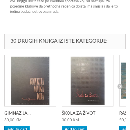
ovu knjigu uočit ćete po imenima sportaša koji su nastupali za
pojedine klubove da prethodna rečenica doista ima smisla i da je to
jedina budućnost ovoga grada.
30 DRUGIH KNJIGA IZ ISTE KATEGORIJE:
GIMNAZIJA...
ŠKOLA ZA ŽIVOT
RASA
30,00 KM
30,00 KM
50,00
Add to cart
Add to cart
Add 