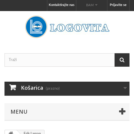
Kontaktirajte nas
Prijavite se
BAM
Košarica
(prazno)
MENU
Erik Larson