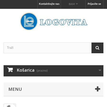
Kontaktirajte nas
Prijavite se
BAM
Košarica
(prazno)
MENU