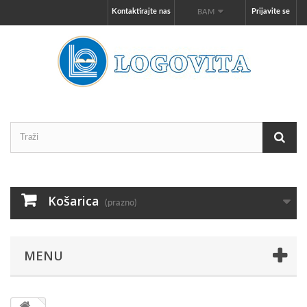
Kontaktirajte nas
Prijavite se
BAM
Košarica
(prazno)
MENU