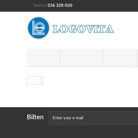
Telefon:
036 328-020
KNJIGE
UDŽBENICI
DAROVI
Bilten