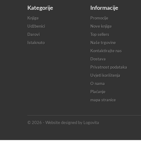
Kategorije
Informacije
Knjige
Promocije
Udžbenici
Nove knjige
Darovi
Top sellers
Istaknuto
Naše trgovine
Kontaktirajte nas
Dostava
Privatnost podataka
Uvjeti korištenja
O nama
Plaćanje
mapa stranice
© 2026 - Website designed by Logovita