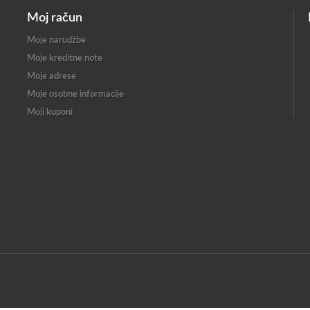
Moj račun
Moje narudžbe
Moje kreditne note
Moje adrese
Moje osobne informacije
Moji kuponi