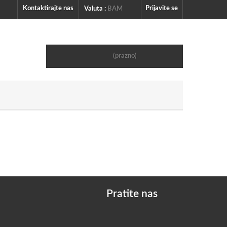
Kontaktirajte nas
Prijavite se
Valuta :
BAM
Košarica
(prazno)
Pratite nas