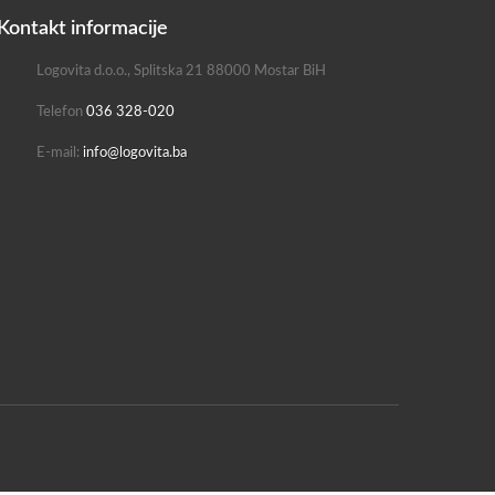
Kontakt informacije
Logovita d.o.o., Splitska 21 88000 Mostar BiH
Telefon
036 328-020
E-mail:
info@logovita.ba